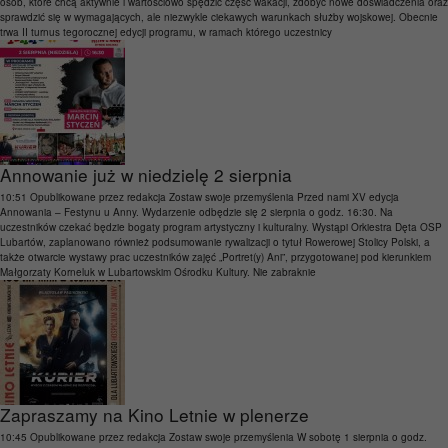
osób, które chcą aktywnie i wartościowo spędzić część wakacji, zdobyć nowe doświadczenia oraz
sprawdzić się w wymagających, ale niezwykle ciekawych warunkach służby wojskowej. Obecnie
trwa II turnus tegorocznej edycji programu, w ramach którego uczestnicy
Annowanie już w niedzielę 2 sierpnia
10:51
Opublikowane przez
redakcja
Zostaw swoje przemyślenia
Przed nami XV edycja
Annowania – Festynu u Anny. Wydarzenie odbędzie się 2 sierpnia o godz. 16:30. Na
uczestników czekać będzie bogaty program artystyczny i kulturalny. Wystąpi Orkiestra Dęta OSP
Lubartów, zaplanowano również podsumowanie rywalizacji o tytuł Rowerowej Stolicy Polski, a
także otwarcie wystawy prac uczestników zajęć „Portret(y) Ani”, przygotowanej pod kierunkiem
Małgorzaty Korneluk w Lubartowskim Ośrodku Kultury. Nie zabraknie
Zapraszamy na Kino Letnie w plenerze
10:45
Opublikowane przez
redakcja
Zostaw swoje przemyślenia
W sobotę 1 sierpnia o godz.