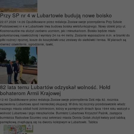
Przy SP nr 4 w Lubartowie budują nowe boisko
22.07.2026 14:26
Opublikowane przez
redakcja
Zostaw swoje przemyślenia
Przy Szkole
Podstawowej nr 4 w Lubartowie trwa budowa boiska wielofunkcyjnego. Nowy obiekt przy ul.
Kosmonautów ma służyć zarówno uczniom, jak i mieszkańcom. Boisko będzie miało
poliuretanową nawierzchnię i wymiary 24 na 44 metry. Zostanie wyposażone m.in. w bramki do
piłki nożnej i ręcznej, kosze do koszykówki oraz zestawy do siatkówki i tenisa. W planach są
również oświetlenie, ogrodzenie, ławki,
82 lata temu Lubartów odzyskał wolność. Hołd
bohaterom Armii Krajowej
12:40
Opublikowane przez
redakcja
Zostaw swoje przemyślenia
Dziś mija 82. rocznica
wyzwolenia Lubartowa spod niemieckiej okupacji. W dniu tej rocznicy przedstawiciele władz
naszego miasta oddali hołd żołnierzom, którzy w pamiętnych dniach lipca 1944 roku walczyli o
wolność Lubartowa i jego mieszkańców. Burmistrz Lubartowa Krzysztof Paśnik, zastępca
burmistrza Radosław Szumiec oraz sekretarz miasta Dorota Golak złożyli kwiaty pod tablicą
pamiątkową znajdującą się na dworcu kolejowym w Lubartowie. Tablica