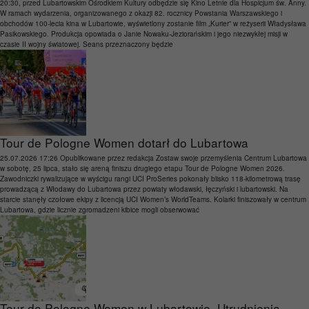
20:30, przed Lubartowskim Ośrodkiem Kultury odbędzie się Kino Letnie dla Hospicjum św. Anny.
W ramach wydarzenia, organizowanego z okazji 82. rocznicy Powstania Warszawskiego i
obchodów 100-lecia kina w Lubartowie, wyświetlony zostanie film „Kurier” w reżyserii Władysława
Pasikowskiego. Produkcja opowiada o Janie Nowaku-Jeziorańskim i jego niezwykłej misji w
czasie II wojny światowej. Seans przeznaczony będzie
Tour de Pologne Women dotarł do Lubartowa
25.07.2026 17:26
Opublikowane przez
redakcja
Zostaw swoje przemyślenia
Centrum Lubartowa
w sobotę, 25 lipca, stało się areną finiszu drugiego etapu Tour de Pologne Women 2026.
Zawodniczki rywalizujące w wyścigu rangi UCI ProSeries pokonały blisko 118-kilometrową trasę
prowadzącą z Włodawy do Lubartowa przez powiaty włodawski, łęczyński i lubartowski. Na
starcie stanęły czołowe ekipy z licencją UCI Women’s WorldTeams. Kolarki finiszowały w centrum
Lubartowa, gdzie licznie zgromadzeni kibice mogli obserwować
Tour de Pologne Women w Lubartowie. Utrudnienia