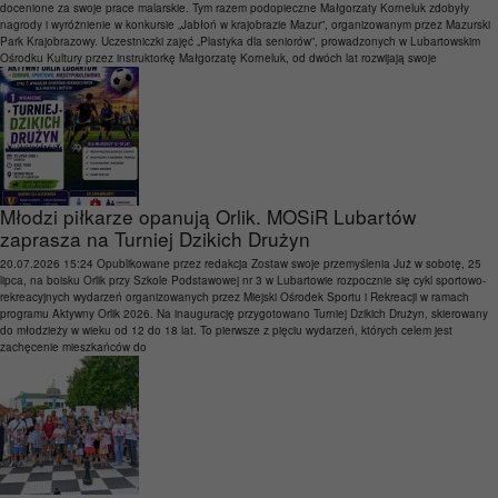
docenione za swoje prace malarskie. Tym razem podopieczne Małgorzaty Korneluk zdobyły
nagrody i wyróżnienie w konkursie „Jabłoń w krajobrazie Mazur”, organizowanym przez Mazurski
Park Krajobrazowy. Uczestniczki zajęć „Plastyka dla seniorów”, prowadzonych w Lubartowskim
Ośrodku Kultury przez instruktorkę Małgorzatę Korneluk, od dwóch lat rozwijają swoje
Młodzi piłkarze opanują Orlik. MOSiR Lubartów
zaprasza na Turniej Dzikich Drużyn
20.07.2026 15:24
Opublikowane przez
redakcja
Zostaw swoje przemyślenia
Już w sobotę, 25
lipca, na boisku Orlik przy Szkole Podstawowej nr 3 w Lubartowie rozpocznie się cykl sportowo-
rekreacyjnych wydarzeń organizowanych przez Miejski Ośrodek Sportu i Rekreacji w ramach
programu Aktywny Orlik 2026. Na inaugurację przygotowano Turniej Dzikich Drużyn, skierowany
do młodzieży w wieku od 12 do 18 lat. To pierwsze z pięciu wydarzeń, których celem jest
zachęcenie mieszkańców do