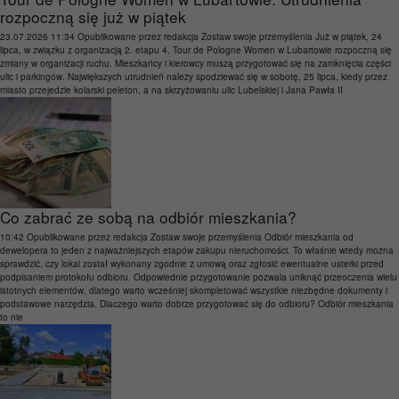
rozpoczną się już w piątek
23.07.2026 11:34
Opublikowane przez
redakcja
Zostaw swoje przemyślenia
Już w piątek, 24
lipca, w związku z organizacją 2. etapu 4. Tour de Pologne Women w Lubartowie rozpoczną się
zmiany w organizacji ruchu. Mieszkańcy i kierowcy muszą przygotować się na zamknięcia części
ulic i parkingów. Największych utrudnień należy spodziewać się w sobotę, 25 lipca, kiedy przez
miasto przejedzie kolarski peleton, a na skrzyżowaniu ulic Lubelskiej i Jana Pawła II
Co zabrać ze sobą na odbiór mieszkania?
10:42
Opublikowane przez
redakcja
Zostaw swoje przemyślenia
Odbiór mieszkania od
dewelopera to jeden z najważniejszych etapów zakupu nieruchomości. To właśnie wtedy można
sprawdzić, czy lokal został wykonany zgodnie z umową oraz zgłosić ewentualne usterki przed
podpisaniem protokołu odbioru. Odpowiednie przygotowanie pozwala uniknąć przeoczenia wielu
istotnych elementów, dlatego warto wcześniej skompletować wszystkie niezbędne dokumenty i
podstawowe narzędzia. Dlaczego warto dobrze przygotować się do odbioru? Odbiór mieszkania
to nie