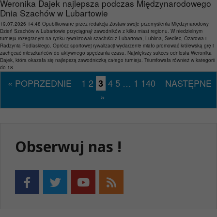
Weronika Dajek najlepsza podczas Międzynarodowego
Dnia Szachów w Lubartowie
19.07.2026 14:48
Opublikowane przez
redakcja
Zostaw swoje przemyślenia
Międzynarodowy
Dzień Szachów w Lubartowie przyciągnął zawodników z kilku miast regionu. W niedzielnym
turnieju rozegranym na rynku rywalizowali szachiści z Lubartowa, Lublina, Siedlec, Ożarowa i
Radzynia Podlaskiego. Oprócz sportowej rywalizacji wydarzenie miało promować królewską grę i
zachęcać mieszkańców do aktywnego spędzania czasu. Największy sukces odniosła Weronika
Dajek, która okazała się najlepszą zawodniczką całego turnieju. Triumfowała również w kategorii
do 18
« POPRZEDNIE
1
2
4
5
…
1 140
NASTĘPNE
3
»
Obserwuj nas !