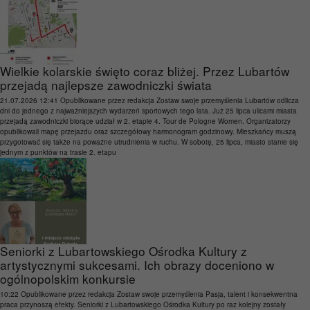
Wielkie kolarskie święto coraz bliżej. Przez Lubartów
przejadą najlepsze zawodniczki świata
21.07.2026 12:41
Opublikowane przez
redakcja
Zostaw swoje przemyślenia
Lubartów odlicza
dni do jednego z najważniejszych wydarzeń sportowych tego lata. Już 25 lipca ulicami miasta
przejadą zawodniczki biorące udział w 2. etapie 4. Tour de Pologne Women. Organizatorzy
opublikowali mapę przejazdu oraz szczegółowy harmonogram godzinowy. Mieszkańcy muszą
przygotować się także na poważne utrudnienia w ruchu. W sobotę, 25 lipca, miasto stanie się
jednym z punktów na trasie 2. etapu
Seniorki z Lubartowskiego Ośrodka Kultury z
artystycznymi sukcesami. Ich obrazy doceniono w
ogólnopolskim konkursie
10:22
Opublikowane przez
redakcja
Zostaw swoje przemyślenia
Pasja, talent i konsekwentna
praca przynoszą efekty. Seniorki z Lubartowskiego Ośrodka Kultury po raz kolejny zostały