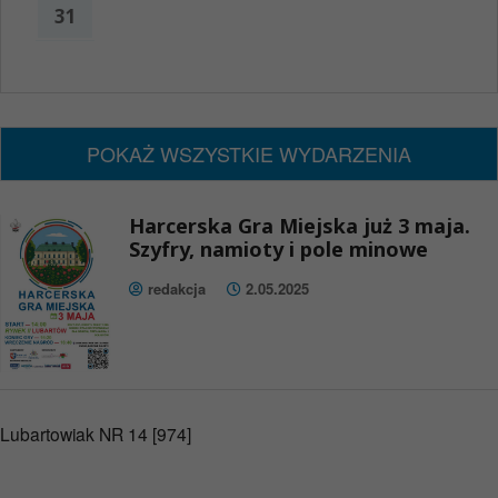
31
x
Nadchodzące wydarzenia:
Brak wydarzeń w tym okresie
POKAŻ WSZYSTKIE WYDARZENIA
Harcerska Gra Miejska już 3 maja.
Szyfry, namioty i pole minowe
redakcja
2.05.2025
Lubartowiak NR 14 [974]