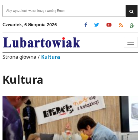
Przejdź do menu
Przejdź do stopki strony
rzejdź do głównej treści strony
Wys
Czwartek, 6 Sierpnia 2026
Strona główna
/
Kultura
Kultura