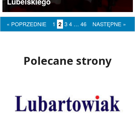
Lubelskiego
« POPRZEDNIE
1
3
4
…
46
NASTĘPNE »
2
Polecane strony