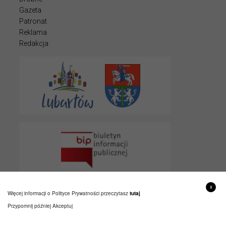
Gazeta
Patronat
Reklama
Redakcja
x
Więcej informacji o Polityce Prywatności przeczytasz
tutaj
Przypomnij później
Akceptuj
© 2022 LUBARTOWIAK
PROJEKT I WYKONANIE
ITLU.PL