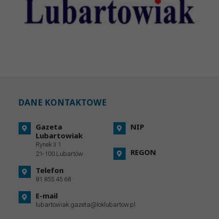
DANE KONTAKTOWE
Gazeta
NIP
Lubartowiak
Rynek II 1
REGON
21-100 Lubartów
Telefon
81 855 45 68
E-mail
lubartowiak.gazeta@loklubartow.pl