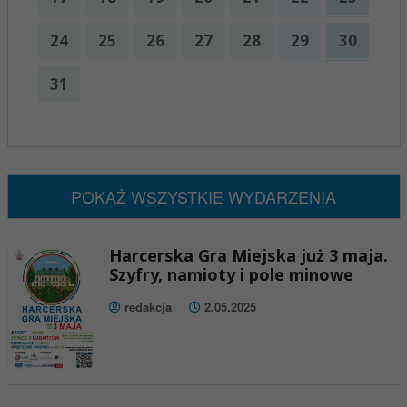
24
25
26
27
28
29
30
31
x
Nadchodzące wydarzenia:
Brak wydarzeń w tym okresie
POKAŻ WSZYSTKIE WYDARZENIA
Harcerska Gra Miejska już 3 maja.
Szyfry, namioty i pole minowe
redakcja
2.05.2025