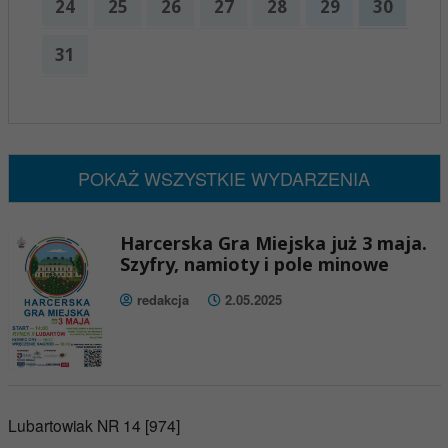
24
25
26
27
28
29
30
31
x
Nadchodzące wydarzenia:
Brak wydarzeń w tym okresie
POKAŻ WSZYSTKIE WYDARZENIA
Harcerska Gra Miejska już 3 maja.
Szyfry, namioty i pole minowe
redakcja
2.05.2025
Lubartowiak NR 14 [974]