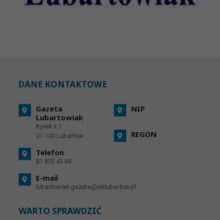
DANE KONTAKTOWE
Gazeta
NIP
Lubartowiak
Rynek II 1
REGON
21-100 Lubartów
Telefon
81 855 45 68
E-mail
lubartowiak.gazeta@loklubartow.pl
WARTO SPRAWDZIĆ