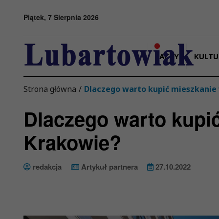
Przejdź do menu
Przejdź do stopki strony
Przejdź do głównej treści strony
Piątek, 7 Sierpnia 2026
FAKTY
KULTU
Strona główna
/
Dlaczego warto kupić mieszkanie
Dlaczego warto kupi
Krakowie?
redakcja
Artykuł partnera
27.10.2022