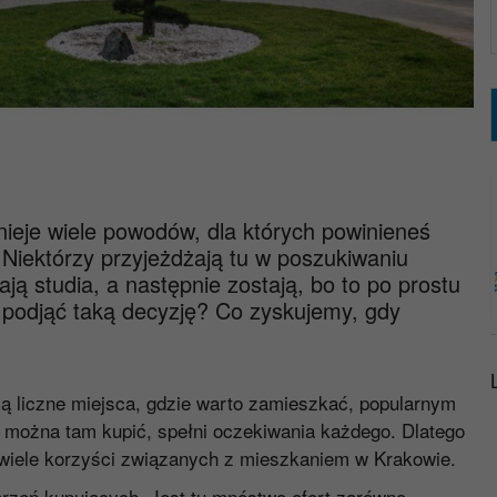
nieje wiele powodów, dla których powinieneś
 Niektórzy przyjeżdżają tu w poszukiwaniu
ją studia, a następnie zostają, bo to po prostu
 podjąć taką decyzję? Co zyskujemy, gdy
ą liczne miejsca, gdzie warto zamieszkać, popularnym
e można tam kupić, spełni oczekiwania każdego. Dlatego
c wiele korzyści związanych z mieszkaniem w Krakowie.
arzeń kupujących. Jest tu mnóstwo ofert zarówno