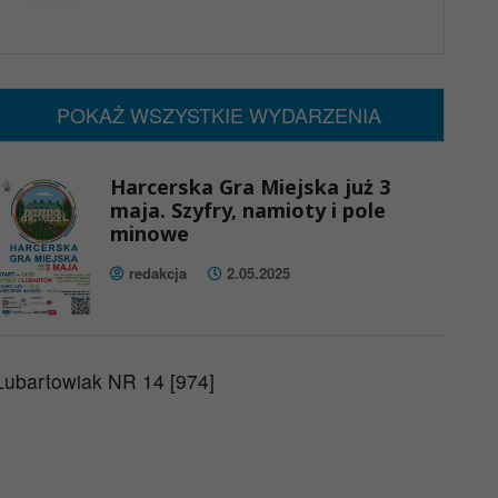
x
Nadchodzące wydarzenia:
Brak wydarzeń w tym okresie
POKAŻ WSZYSTKIE WYDARZENIA
Harcerska Gra Miejska już 3
maja. Szyfry, namioty i pole
minowe
redakcja
2.05.2025
Lubartowiak NR 14 [974]