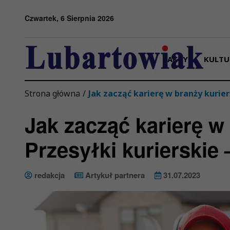
Przejdź do menu
Przejdź do stopki strony
Przejdź do głównej treści strony
Czwartek, 6 Sierpnia 2026
FAKTY
KULTU
Strona główna
/
Jak zacząć karierę w branży kuriers
Jak zacząć karierę w 
Przesyłki kurierskie 
redakcja
Artykuł partnera
31.07.2023