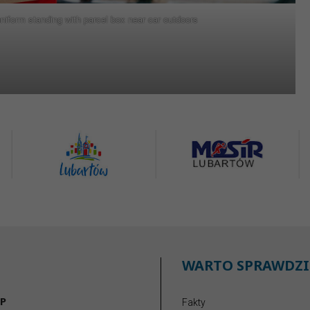
niform standing with parcel box near car outdoors
WARTO SPRAWDZI
P
Fakty