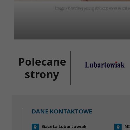
Image of smiling young delivery man in red u
Polecane
strony
DANE KONTAKTOWE
Gazeta Lubartowiak
NI