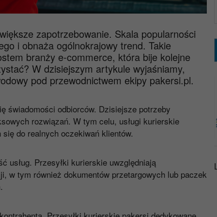
 większe zapotrzebowanie. Skala popularności
go i obnaża ogólnokrajowy trend. Takie
ostem branży e-commerce, która bije kolejne
ystać? W dzisiejszym artykule wyjaśniamy,
odowy pod przewodnictwem ekipy pakersi.pl.
się świadomości odbiorców. Dzisiejsze potrzeby
owych rozwiązań. W tym celu, usługi kurierskie
 się do realnych oczekiwań klientów.
 usług. Przesyłki kurierskie uwzględniają
ji, w tym również dokumentów przetargowych lub paczek
.
kontrahenta. Przesyłki kurierskie pakersi dedykowane