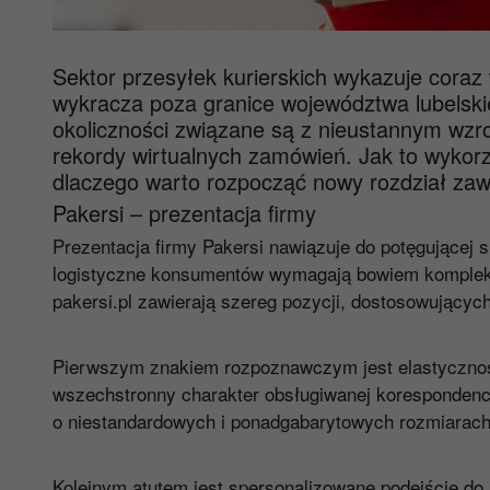
Sektor przesyłek kurierskich wykazuje coraz
wykracza poza granice województwa lubelskie
okoliczności związane są z nieustannym wzr
rekordy wirtualnych zamówień. Jak to wykorz
dlaczego warto rozpocząć nowy rozdział zaw
Pakersi – prezentacja firmy
Prezentacja firmy Pakersi nawiązuje do potęgującej 
logistyczne konsumentów wymagają bowiem kompleks
pakersi.pl zawierają szereg pozycji, dostosowujących
Pierwszym znakiem rozpoznawczym jest elastyczność
wszechstronny charakter obsługiwanej korespondenc
o niestandardowych i ponadgabarytowych rozmiarach
Kolejnym atutem jest spersonalizowane podejście do 