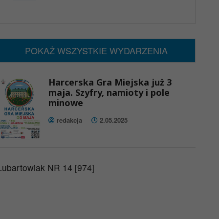
x
Nadchodzące wydarzenia:
Brak wydarzeń w tym okresie
POKAŻ WSZYSTKIE WYDARZENIA
Harcerska Gra Miejska już 3
maja. Szyfry, namioty i pole
minowe
redakcja
2.05.2025
Lubartowiak NR 14 [974]