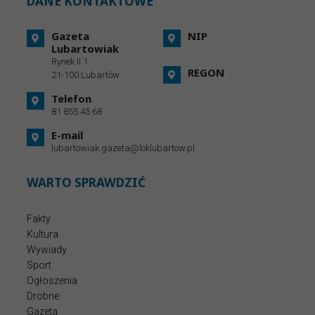
DANE KONTAKTOWE
Gazeta
NIP
Lubartowiak
Rynek II 1
REGON
21-100 Lubartów
Telefon
81 855 45 68
E-mail
lubartowiak.gazeta@loklubartow.pl
WARTO SPRAWDZIĆ
Fakty
Kultura
Wywiady
Sport
Ogłoszenia
Drobne
Gazeta