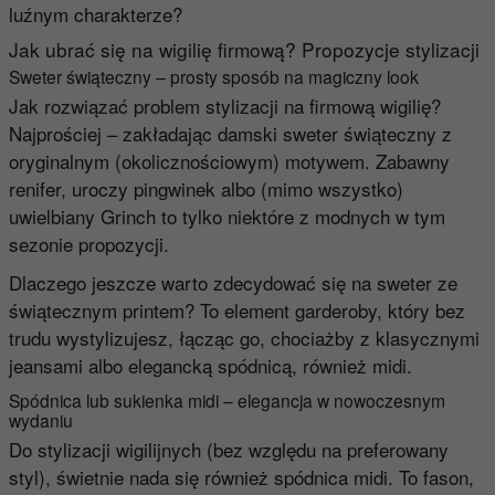
luźnym charakterze?
Jak ubrać się na wigilię firmową? Propozycje stylizacji
Sweter świąteczny – prosty sposób na magiczny look
Jak rozwiązać problem stylizacji na firmową wigilię?
Najprościej – zakładając
damski sweter świąteczny
z
oryginalnym (okolicznościowym) motywem. Zabawny
renifer, uroczy pingwinek albo (mimo wszystko)
uwielbiany Grinch to tylko niektóre z modnych w tym
sezonie propozycji.
Dlaczego jeszcze warto zdecydować się na sweter ze
świątecznym printem? To element garderoby, który bez
trudu wystylizujesz, łącząc go, chociażby z klasycznymi
jeansami albo elegancką spódnicą, również midi.
Spódnica lub sukienka midi – elegancja w nowoczesnym
wydaniu
Do stylizacji wigilijnych (bez względu na preferowany
styl), świetnie nada się również
spódnica midi
. To fason,