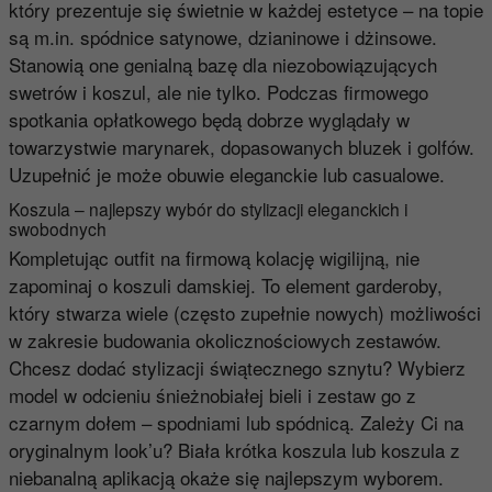
który prezentuje się świetnie w każdej estetyce – na topie
są m.in. spódnice satynowe, dzianinowe i dżinsowe.
Stanowią one genialną bazę dla niezobowiązujących
swetrów i koszul, ale nie tylko. Podczas firmowego
spotkania opłatkowego będą dobrze wyglądały w
towarzystwie marynarek, dopasowanych bluzek i golfów.
Uzupełnić je może obuwie eleganckie lub casualowe.
Koszula – najlepszy wybór do stylizacji eleganckich i
swobodnych
Kompletując outfit na firmową kolację wigilijną, nie
zapominaj o koszuli damskiej. To element garderoby,
który stwarza wiele (często zupełnie nowych) możliwości
w zakresie budowania okolicznościowych zestawów.
Chcesz dodać stylizacji świątecznego sznytu? Wybierz
model w odcieniu śnieżnobiałej bieli i zestaw go z
czarnym dołem – spodniami lub spódnicą. Zależy Ci na
oryginalnym look’u? Biała krótka koszula lub koszula z
niebanalną aplikacją okaże się najlepszym wyborem.