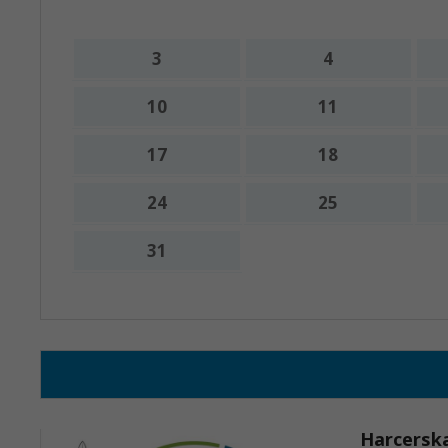
3
4
10
11
17
18
24
25
31
Nadchodzące wydarzenia:
Brak wydarzeń w tym okresie
Harcerska