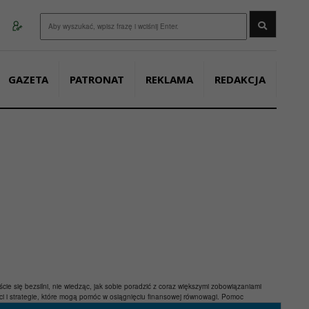
Wyszukaj
GAZETA
PATRONAT
REKLAMA
REDAKCJA
liście się bezsilni, nie wiedząc, jak sobie poradzić z coraz większymi zobowiązaniami
ości i strategie, które mogą pomóc w osiągnięciu finansowej równowagi. Pomoc