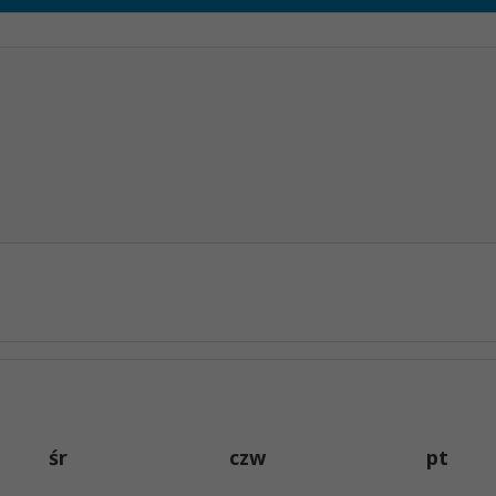
śr
czw
pt