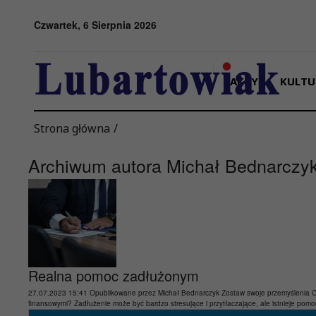
Przejdź do menu
Przejdź do stopki strony
Przejdź do głównej treści strony
Czwartek, 6 Sierpnia 2026
FAKTY
KULTU
Strona główna
/
Archiwum autora Michał Bednarczy
Realna pomoc zadłużonym
27.07.2023 15:41
Opublikowane przez
Michał Bednarczyk
Zostaw swoje przemyślenia
C
finansowymi? Zadłużenie może być bardzo stresujące i przytłaczające, ale istnieje pomoc