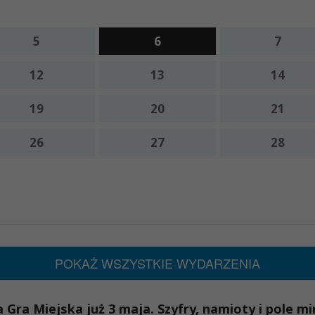
5
6
7
12
13
14
19
20
21
26
27
28
POKAŻ WSZYSTKIE WYDARZENIA
 Gra Miejska już 3 maja. Szyfry, namioty i pole m