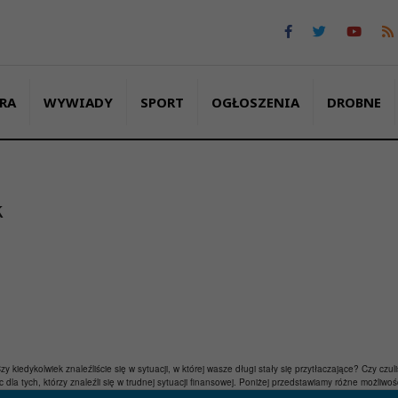
RA
WYWIADY
SPORT
OGŁOSZENIA
DROBNE
k
zy kiedykolwiek znaleźliście się w sytuacji, w której wasze długi stały się przytłaczające? Czy czu
 dla tych, którzy znaleźli się w trudnej sytuacji finansowej. Poniżej przedstawiamy różne możliw