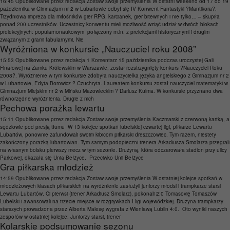
16:45
Opublikowane przez
redakcja
Zostaw swoje przemyślenia
W ostatni weekend od 17 do 19
października w Gimnazjum nr 2 w Lubartowie odbył się IV Konwent Fantastyki ?Mantikora?.
Trzydniowa impreza dla miłośników gier RPG, karcianek, gier bitewnych i nie tylko… – skupiła
ponad 200 uczestników. Uczestnicy konwentu mieli możliwość wziąć udział w dwóch blokach
prelekcyjnych: popularnonaukowym połączony m.in. z prelekcjami historycznymi i drugim
związanym z grami fabularnymi. Nie
Wyróżniona w konkursie „Nauczuciel roku 2008”
15:53
Opublikowane przez
redakcja
1 Komentarz
15 października podczas uroczystej Gali
Finałowej na Zamku Królewskim w Warszawie, został rozstrzygnięty konkurs ?Nauczyciel Roku
2008?. Wyróżnienie w tym konkursie zdobyła nauczycielka języka angielskiego z Gimnazjum nr 2
w Lubartowie, Edyta Borowicz ? Czuchryta. Laureatem konkursu został nauczyciel matematyki w
Gimnazjum Miejskim nr 2 w Mińsku Mazowieckim ? Dariusz Kulma. W konkursie przyznano dwa
równorzędne wyróżnienia. Drugie z nich
Pechowa porażka lewartu
15:11
Opublikowane przez
redakcja
Zostaw swoje przemyślenia
Kaczmarski z czerwoną kartką, a
sędziowie pod presją tłumu W 13 kolejce spotkań lubelskiej czwartej ligi, piłkarze Lewartu
Lubartów, ponownie zafundowali swoim kibicom piłkarski dreszczowiec. Tym razem, niestety
zakończony porażką lubartowian. Tym samym podopieczni trenera Arkadiusza Smolarza przegrali
na własnym boisku pierwszy mecz w tym sezonie. Drużyną, która odczarowała stadion przy ulicy
Parkowej, okazała się Unia Bełżyce. Przeciwko Unii Bełżyce
Gra piłkarska młodzież
14:59
Opublikowane przez
redakcja
Zostaw swoje przemyślenia
W ostatniej kolejce spotkań w
młodzieżowych klasach piłkarskich na wyróżnienie zasłużyli juniorzy młodsi i trampkarze starsi
Lewartu Lubartów. Ci pierwsi (trener Arkadiusz Smolarz), pokonali 2:0 Tomasovię Tomaszów
Lubelski i awansowali na trzecie miejsce w rozgrywkach I ligi wojewódzkiej. Drużyna trampkarzy
starszych prowadzona przez Alberta Malesę wygrała z Wieniawą Lublin 4:0. Oto wyniki naszych
zespołów w ostatniej kolejce: Juniorzy starsi, trener
Kolarskie podsumowanie sezonu