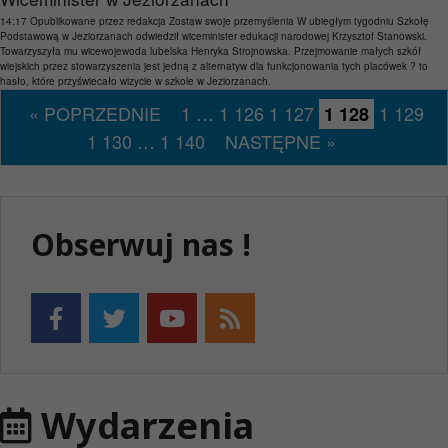
14:17
Opublikowane przez
redakcja
Zostaw swoje przemyślenia
W ubiegłym tygodniu Szkołę
Podstawową w Jeziorzanach odwiedził wiceminister edukacji narodowej Krzysztof Stanowski.
Towarzyszyła mu wicewojewoda lubelska Henryka Strojnowska. Przejmowanie małych szkół
wiejskich przez stowarzyszenia jest jedną z alternatyw dla funkcjonowania tych placówek ? to
hasło, które przyświecało wizycie w szkole w Jeziorzanach.
« POPRZEDNIE
1
…
1 126
1 127
1 129
1 128
1 130
…
1 140
NASTĘPNE »
Obserwuj nas !
Wydarzenia