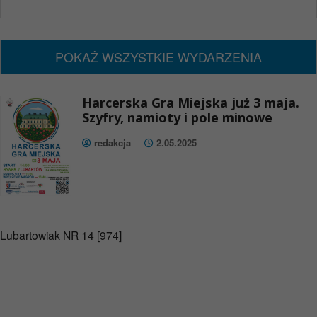
x
Nadchodzące wydarzenia:
Brak wydarzeń w tym okresie
POKAŻ WSZYSTKIE WYDARZENIA
Harcerska Gra Miejska już 3 maja.
Szyfry, namioty i pole minowe
redakcja
2.05.2025
Lubartowiak NR 14 [974]