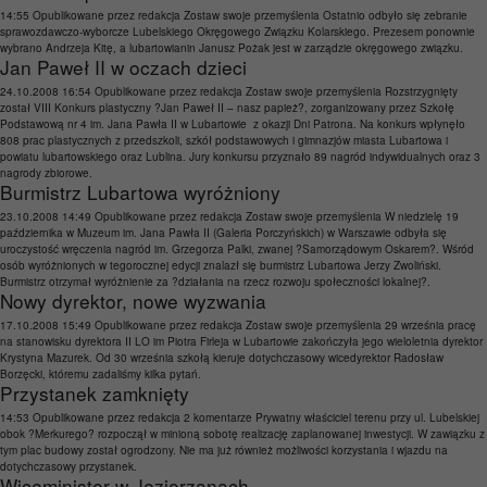
14:55
Opublikowane przez
redakcja
Zostaw swoje przemyślenia
Ostatnio odbyło się zebranie
sprawozdawczo-wyborcze Lubelskiego Okręgowego Związku Kolarskiego. Prezesem ponownie
wybrano Andrzeja Kitę, a lubartowianin Janusz Pożak jest w zarządzie okręgowego związku.
Jan Paweł II w oczach dzieci
24.10.2008 16:54
Opublikowane przez
redakcja
Zostaw swoje przemyślenia
Rozstrzygnięty
został VIII Konkurs plastyczny ?Jan Paweł II – nasz papież?, zorganizowany przez Szkołę
Podstawową nr 4 im. Jana Pawła II w Lubartowie z okazji Dni Patrona. Na konkurs wpłynęło
808 prac plastycznych z przedszkoli, szkół podstawowych i gimnazjów miasta Lubartowa i
powiatu lubartowskiego oraz Lublina. Jury konkursu przyznało 89 nagród indywidualnych oraz 3
nagrody zbiorowe.
Burmistrz Lubartowa wyróżniony
23.10.2008 14:49
Opublikowane przez
redakcja
Zostaw swoje przemyślenia
W niedzielę 19
października w Muzeum im. Jana Pawła II (Galeria Porczyńskich) w Warszawie odbyła się
uroczystość wręczenia nagród im. Grzegorza Palki, zwanej ?Samorządowym Oskarem?. Wśród
osób wyróżnionych w tegorocznej edycji znalazł się burmistrz Lubartowa Jerzy Zwoliński.
Burmistrz otrzymał wyróżnienie za ?działania na rzecz rozwoju społeczności lokalnej?.
Nowy dyrektor, nowe wyzwania
17.10.2008 15:49
Opublikowane przez
redakcja
Zostaw swoje przemyślenia
29 września pracę
na stanowisku dyrektora II LO im Piotra Firleja w Lubartowie zakończyła jego wieloletnia dyrektor
Krystyna Mazurek. Od 30 września szkołą kieruje dotychczasowy wicedyrektor Radosław
Borzęcki, któremu zadaliśmy kilka pytań.
Przystanek zamknięty
14:53
Opublikowane przez
redakcja
2 komentarze
Prywatny właściciel terenu przy ul. Lubelskiej
obok ?Merkurego? rozpoczął w minioną sobotę realizację zaplanowanej inwestycji. W zawiązku z
tym plac budowy został ogrodzony. Nie ma już również możliwości korzystania i wjazdu na
dotychczasowy przystanek.
Wiceminister w Jeziorzanach