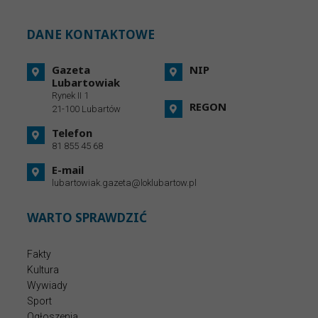
DANE KONTAKTOWE
Gazeta
NIP
Lubartowiak
Rynek II 1
REGON
21-100 Lubartów
Telefon
81 855 45 68
E-mail
lubartowiak.gazeta@loklubartow.pl
WARTO SPRAWDZIĆ
Fakty
Kultura
Wywiady
Sport
Ogłoszenia