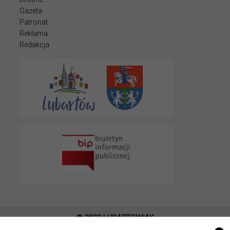
Gazeta
Patronat
Reklama
Redakcja
© 2022 LUBARTOWIAK
PROJEKT I WYKONANIE
ITLU.PL