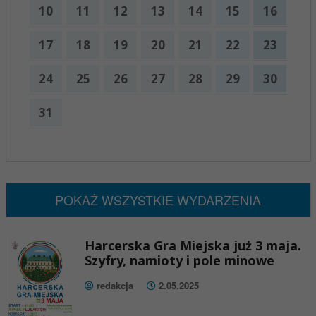
10
11
12
13
14
15
16
17
18
19
20
21
22
23
24
25
26
27
28
29
30
31
x
Nadchodzące wydarzenia:
Brak wydarzeń w tym okresie
POKAŻ WSZYSTKIE WYDARZENIA
Harcerska Gra Miejska już 3 maja.
Szyfry, namioty i pole minowe
redakcja
2.05.2025