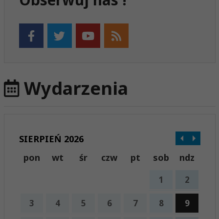
Wydarzenia
SIERPIEŃ 2026
pon
wt
śr
czw
pt
sob
ndz
1
2
3
4
5
6
7
8
9