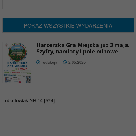
x
Nadchodzące wydarzenia:
Brak wydarzeń w tym okresie
POKAŻ WSZYSTKIE WYDARZENIA
Harcerska Gra Miejska już 3 maja.
Szyfry, namioty i pole minowe
redakcja
2.05.2025
Lubartowiak NR 14 [974]