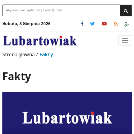
Przejdź do menu
Przejdź do stopki strony
rzejdź do głównej treści strony
Wys
Sobota, 8 Sierpnia 2026
Strona główna
/
Fakty
Fakty