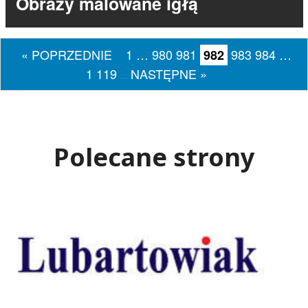
Obrazy malowane igłą
« POPRZEDNIE
1
…
980
981
983
984
…
982
1 119
NASTĘPNE »
Polecane strony