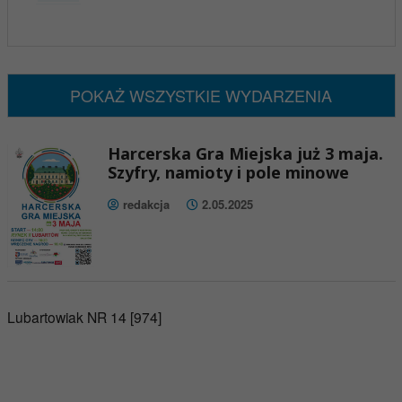
x
Nadchodzące wydarzenia:
Brak wydarzeń w tym okresie
POKAŻ WSZYSTKIE WYDARZENIA
Harcerska Gra Miejska już 3 maja.
Szyfry, namioty i pole minowe
redakcja
2.05.2025
Lubartowiak NR 14 [974]