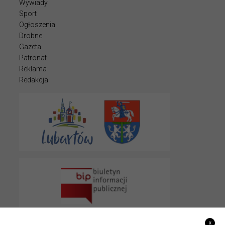
Wywiady
Sport
Ogłoszenia
Drobne
Gazeta
Patronat
Reklama
Redakcja
x