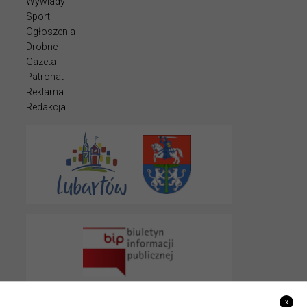
Wywiady
Sport
Ogłoszenia
Drobne
Gazeta
Patronat
Reklama
Redakcja
x