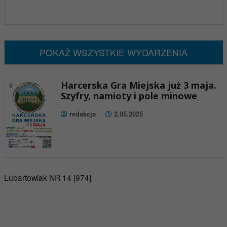
x
Nadchodzące wydarzenia:
Brak wydarzeń w tym okresie
POKAŻ WSZYSTKIE WYDARZENIA
Harcerska Gra Miejska już 3 maja.
Szyfry, namioty i pole minowe
redakcja
2.05.2025
Lubartowiak NR 14 [974]