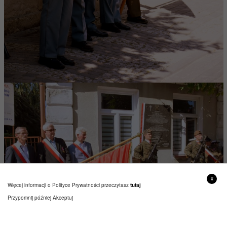
x
Więcej informacji o Polityce Prywatności przeczytasz
tutaj
Przypomnij później
Akceptuj