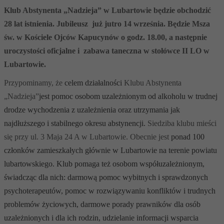
Klub Abstynenta „Nadzieja” w Lubartowie będzie obchodzić
28 lat istnienia. Jubileusz już jutro 14 września. Będzie Msza
św. w Kościele Ojców Kapucynów o godz. 18.00, a następnie
uroczystości oficjalne i zabawa taneczna w stołówce II LO w
Lubartowie.
Przypominamy, że
celem działalności
Klubu Abstynenta
„Nadzieja”
jest pomoc osobom uzależnionym od alkoholu w trudnej
drodze wychodzenia z uzależnienia oraz utrzymania jak
najdłuższego i stabilnego okresu abstynencji.
Siedziba klubu mieści
się przy ul. 3 Maja 24 A w Lubartowie. Obecnie jest
ponad 100
członków zamieszkałych głównie w Lubartowie na terenie powiatu
lubartowskiego. Klub pomaga też
osobom współuzależnionym,
świadcząc dla nich: darmową pomoc wybitnych i sprawdzonych
psychoterapeutów, pomoc w rozwiązywaniu konfliktów i trudnych
problemów życiowych, darmowe porady prawników dla osób
uzależnionych i dla ich rodzin, udzielanie informacji wsparcia