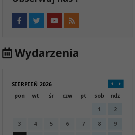
Wydarzenia
SIERPIEŃ 2026
pon
wt
śr
czw
pt
sob
ndz
1
2
3
4
5
6
7
8
9