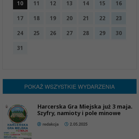
10
11
12
13
14
15
16
17
18
19
20
21
22
23
24
25
26
27
28
29
30
31
x
Nadchodzące wydarzenia:
Brak wydarzeń w tym okresie
POKAŻ WSZYSTKIE WYDARZENIA
Harcerska Gra Miejska już 3 maja.
Szyfry, namioty i pole minowe
redakcja
2.05.2025