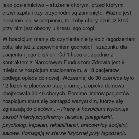
jako posłannictwo – służenie chorym, przed którymi
drzwi szpitali czy przychodni są zamknięte. Ważne jest
niesienie ulgi w cierpieniu, to, żeby chory czuł, iż ktoś
przy nim jest obecny u kresu jego drogi.
W hospicjum mamy do czynienia nie tylko z łagodzeniem
bólu, ale też z zapewnieniem godności i szacunku dla
pacjenta i jego bliskich. Od 1 lipca br. zgodnie z
kontraktem z Narodowym Funduszem Zdrowia jest 9
miejsc w hospicjum stacjonarnym, a 18 pacjentów
podlega opiece domowej. Wcześniej do 30 czerwca było
12 łóżek w placówce stacjonarnej, a opieka domowa
obejmowała 30-40 chorych. Pomimo limitów pacjentów
hospicjum stara się pomagać wszystkim, którzy się
zgłaszają do placówki. –
Pracę w hospicjum wykonuje
zespół interdyscyplinarny- lekarze, pielęgniarki,
psycholog, kapelan, rehabilitanci, pracownicy socjalni,
salowe. Pomagają w sferze fizycznej przy łagodzeniu