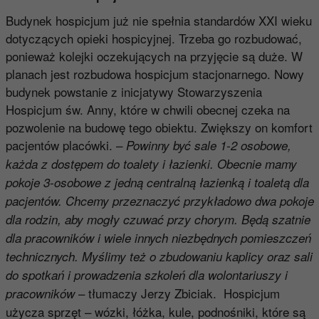
Budynek hospicjum już nie spełnia standardów XXI wieku
dotyczących opieki hospicyjnej. Trzeba go rozbudować,
ponieważ kolejki oczekujących na przyjęcie są duże. W
planach jest rozbudowa hospicjum stacjonarnego. Nowy
budynek powstanie z inicjatywy Stowarzyszenia
Hospicjum św. Anny, które w chwili obecnej czeka na
pozwolenie na budowę tego obiektu. Zwiększy on komfort
pacjentów placówki. –
Powinny być sale 1-2 osobowe,
każda z dostępem do toalety i łazienki. Obecnie mamy
pokoje 3-osobowe z jedną centralną łazienką i toaletą dla
pacjentów. Chcemy przeznaczyć przykładowo dwa pokoje
dla rodzin, aby mogły czuwać przy chorym. Będą szatnie
dla pracowników i wiele innych niezbędnych pomieszczeń
technicznych. Myślimy też o zbudowaniu kaplicy oraz sali
do spotkań i prowadzenia szkoleń dla wolontariuszy i
– tłumaczy Jerzy Zbiciak. Hospicjum
pracowników
użycza sprzęt – wózki, łóżka, kule, podnośniki, które są