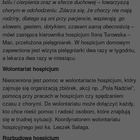
bólu i cierpienia oraz w sferze duchowej – towarzyszą
chorym w odchodzeniu. Zdarza się, że chorzy nie mają
rodziny, dlatego są oni przy pacjencie, wspierają go
słowem, gestem, dotykiem, czasem samą obecnością –
mówi zastępca kierownika hospicjum Ilona Turowska –
Mac, przełożona pielęgniarek. W hospicjum domowym
zapewniona jest wizyta pielęgniarki dwa razy w tygodniu,
a lekarza dwa razy w miesiącu.
Wolontariat hospicjum
Nieoceniona jest pomoc w wolontariacie hospicjum, który
zajmuje się organizacją zbiórek, akcji np. „Pola Nadziei”,
pomocą przy pracach w hospicjum czy spędzaniem
czasu z chorymi. Do wolontariatu może dołączyć każdy,
kto chce nieść pomoc i radość osobom, które znajdują
się w trudnej sytuacji. Koordynatorem wolontariatu
hospicyjnego jest ks. Leszek Sałaga.
Rozbudowa hospicjum