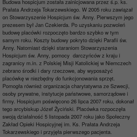
Budowa hospicjum została zainicjowana przez ś.p. ks.
Prałata Andrzeja Tokarzewskiego. W 2005 roku zawiązał
on Stowarzyszenie Hospicjum św. Anny. Pierwszym jego
prezesem był Jan Czekierda. Po uzyskaniu pozwoleń
budowę placówki rozpoczęto bardzo szybko w tym
samym roku. Koszty budowy pokryto dzięki Parafii św.
Anny. Natomiast dzięki staraniom Stowarzyszenia
Hospicjum św. Anny, pomocy darczyńców z kraju i
zagranicy m.in. z Polskiej Misji Katolickiej w Niemczech
zebrano środki i dary rzeczowe, aby wyposażyć
placówkę w niezbędny do funkcjonowania sprzęt.
Pomogła również organizacja charytatywna ze Szwecji,
osoby prywatne, instytucje państwowe, samorządowe i
firmy. Hospicjum poświęcono 26 lipca 2007 roku, dokonał
tego arcybiskup Józef Życiński. Placówka rozpoczęła
swoją działalność 5 listopada 2007 roku jako Społeczny
Zakład Opieki Hospicyjnej im. Ks. Prałata Andrzeja
Tokarzewskiego i przyjęła pierwszego pacjenta.