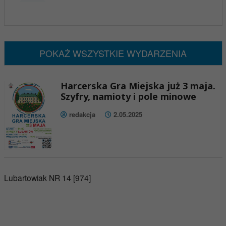
x
Nadchodzące wydarzenia:
Brak wydarzeń w tym okresie
POKAŻ WSZYSTKIE WYDARZENIA
Harcerska Gra Miejska już 3 maja.
Szyfry, namioty i pole minowe
redakcja
2.05.2025
Lubartowiak NR 14 [974]