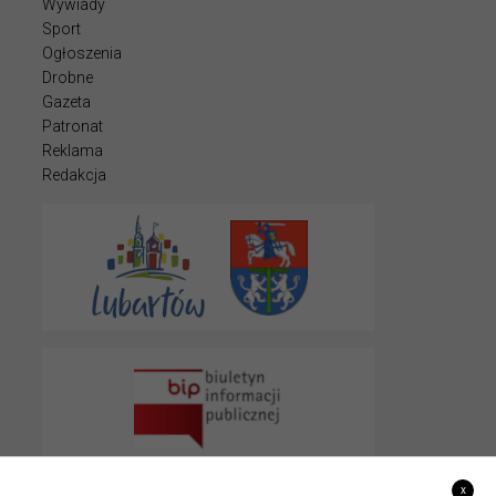
Wywiady
Sport
Ogłoszenia
Drobne
Gazeta
Patronat
Reklama
Redakcja
x