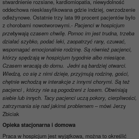
stwardnienie rozsiane, kardiomiopatia, niewydolność
oddechowa niesklasyfikowana gdzie indziej, owrzodzenie
odleżynowe. Ostatnie trzy lata 99 procent pacjentów było
z chorobami nowotworowymi.-
Pacjenci w hospicjum
przebywają czasem chwilę. Pomoc im jest trudna, trzeba
działać szybko, podać leki, zaopatrzyć rany, czuwać,
wspomagać emocjonalnie rodzinę. Są również pacjenci,
którzy spędzają w hospicjum tygodnie albo miesiące.
Czasem wracają do domu. Jedni są bardziej otwarci.
Wiedzą, co się z nimi dzieje, przyjmują rodzinę, gości,
chętnie wchodzą w interakcje z innymi chorymi. Są też
pacjenci , którzy nie są pogodzeni z losem. Obwiniają
siebie lub innych. Tacy pacjenci uczą pokory, cierpliwości,
– mówi Jerzy
zatrzymania się nad jakimś problemem
Zbiciak
Opieka stacjonarna i domowa
Praca w hospicjum jest wyjątkowa, można to określić