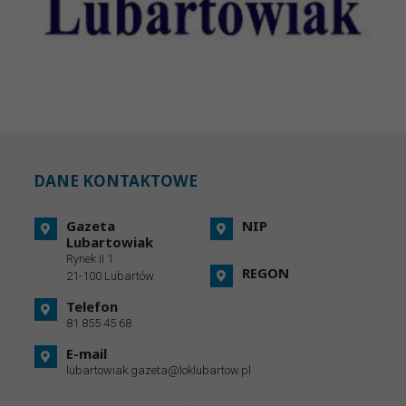
DANE KONTAKTOWE
Gazeta
NIP
Lubartowiak
Rynek II 1
REGON
21-100 Lubartów
Telefon
81 855 45 68
E-mail
lubartowiak.gazeta@loklubartow.pl