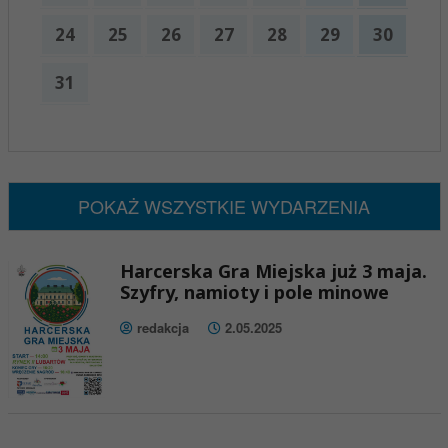
24
25
26
27
28
29
30
31
x
Nadchodzące wydarzenia:
Brak wydarzeń w tym okresie
POKAŻ WSZYSTKIE WYDARZENIA
Harcerska Gra Miejska już 3 maja.
Szyfry, namioty i pole minowe
redakcja
2.05.2025