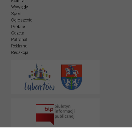
Kultura
Wywiady
Sport
Ogłoszenia
Drobne
Gazeta
Patronat
Reklama
Redakcja