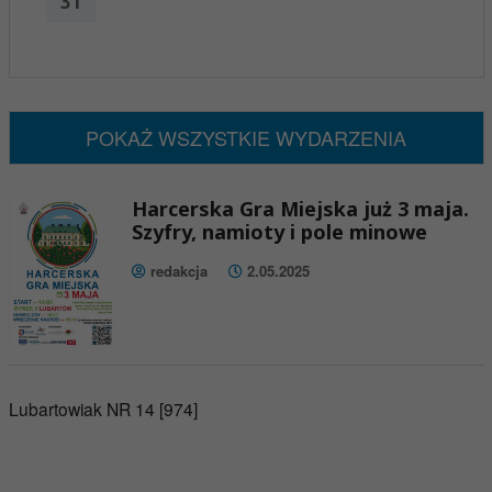
31
x
Nadchodzące wydarzenia:
Brak wydarzeń w tym okresie
POKAŻ WSZYSTKIE WYDARZENIA
Harcerska Gra Miejska już 3 maja.
Szyfry, namioty i pole minowe
redakcja
2.05.2025
Lubartowiak NR 14 [974]