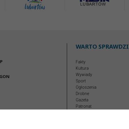
WARTO SPRAWDZI
P
Fakty
Kultura
Wywiady
EGON
Sport
Ogłoszenia
Drobne
Gazeta
Patronat
Reklama
Redakcja