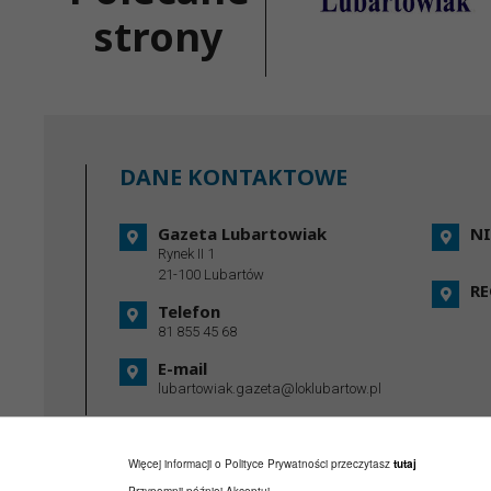
strony
DANE KONTAKTOWE
Gazeta Lubartowiak
NI
Rynek II 1
21-100 Lubartów
R
Telefon
81 855 45 68
E-mail
lubartowiak.gazeta@loklubartow.pl
Więcej informacji o Polityce Prywatności przeczytasz
tutaj