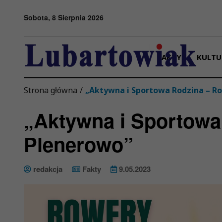
Przejdź do menu
Przejdź do stopki strony
Przejdź do głównej treści strony
Sobota, 8 Sierpnia 2026
FAKTY
KULTU
Strona główna
/
„Aktywna i Sportowa Rodzina – 
„Aktywna i Sportow
Plenerowo”
redakcja
Fakty
9.05.2023