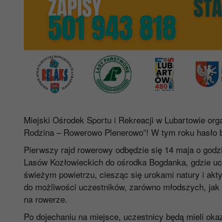
Miejski Ośrodek Sportu i Rekreacji w Lubartowie org
Rodzina – Rowerowo Plenerowo”! W tym roku hasł
Pierwszy rajd rowerowy odbędzie się 14 maja o godzi
Lasów Kozłowieckich do ośrodka Bogdanka, gdzie ucz
świeżym powietrzu, ciesząc się urokami natury i a
do możliwości uczestników, zarówno młodszych, jak 
na rowerze.
Po dojechaniu na miejsce, uczestnicy będą mieli ok