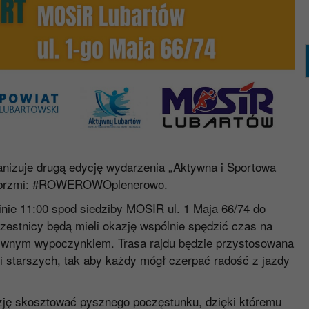
anizuje drugą edycję wydarzenia „Aktywna i Sportowa
o brzmi: #ROWEROWOplenerowo.
nie 11:00 spod siedziby MOSIR ul. 1 Maja 66/74 do
estnicy będą mieli okazję wspólnie spędzić czas na
ktywnym wypoczynkiem. Trasa rajdu będzie przystosowana
i starszych, tak aby każdy mógł czerpać radość z jazdy
azję skosztować pysznego poczęstunku, dzięki któremu