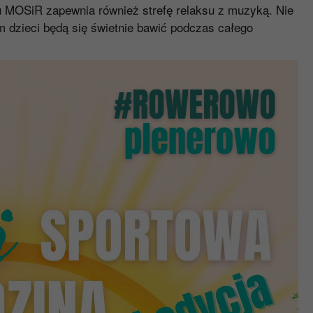
u MOSiR zapewnia również strefę relaksu z muzyką. Nie
ym dzieci będą się świetnie bawić podczas całego