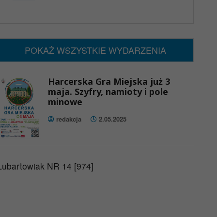
x
Nadchodzące wydarzenia:
Brak wydarzeń w tym okresie
POKAŻ WSZYSTKIE WYDARZENIA
Harcerska Gra Miejska już 3
maja. Szyfry, namioty i pole
minowe
redakcja
2.05.2025
Lubartowiak NR 14 [974]