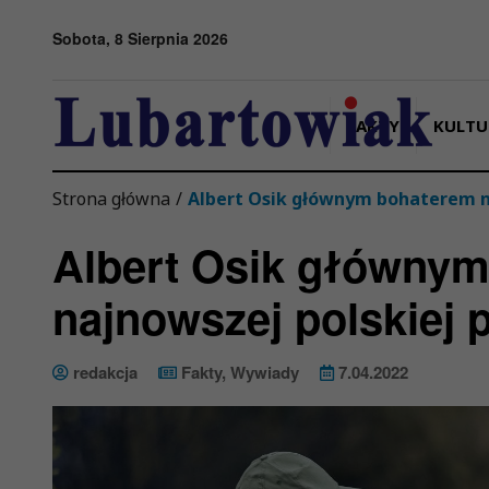
Przejdź do menu
Przejdź do stopki strony
Przejdź do głównej treści strony
Sobota, 8 Sierpnia 2026
FAKTY
KULTU
Strona główna
/
Albert Osik głównym bohaterem na
Albert Osik główny
najnowszej polskiej 
redakcja
Fakty
,
Wywiady
7.04.2022