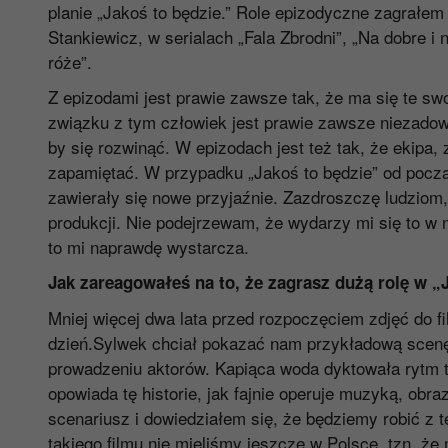
planie „Jakoś to będzie.” Role epizodyczne zagrałem
Stankiewicz, w serialach „Fala Zbrodni”, „Na dobre i 
róże”.
Z epizodami jest prawie zawsze tak, że ma się te swoj
związku z tym człowiek jest prawie zawsze niezadow
by się rozwinąć. W epizodach jest też tak, że ekipa,
zapamiętać. W przypadku „Jakoś to będzie” od począ
zawierały się nowe przyjaźnie. Zazdroszczę ludziom, 
produkcji. Nie podejrzewam, że wydarzy mi się to w n
to mi naprawdę wystarcza.
Jak zareagowałeś na to, że zagrasz dużą rolę w „
Mniej więcej dwa lata przed rozpoczęciem zdjęć do f
dzień.Sylwek chciał pokazać nam przykładową scenę p
prowadzeniu aktorów. Kapiąca woda dyktowała rytm t
opowiada tę historie, jak fajnie operuje muzyką, ob
scenariusz i dowiedziałem się, że będziemy robić z
takiego filmu nie mieliśmy jeszcze w Polsce, tzn. że 