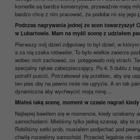
komedie są bardzo komercyjne, przeważnie mają miło
bardzo chcę z nim pracować, że podoba mi się jego 
Podczas nagrywania jednej ze scen towarzyszył C
w Lubartowie. Mam na myśli scenę z udziałem p
Pierwszy mój dzień zdjęciowy to był dzień, w którym
a za nią czeka rottweiler. To było wielkie zwierze po
wobec nich zachować, co potęgowało mój strach. Ten 
specjalny rękaw zabezpieczający. Po 4, 5 dublu z teg
potrafił puścić. Potrzebował się przebiec, aby się us
ten pies oby na pewno mnie nie ugryzie. A on tak patr
dynamiczna aby wychwycić moją minę…
Miałeś taką scenę, moment w czasie nagrań kiedy
Najlepiej bawiłem się w momencie, kiedy uciekamy a
samochodami. Mieliśmy tylko jedną szansę, aby to z
Robiliśmy setki prób, musiałem podjechać pod pew
chwilę rozwalimy samochód. Przecież legalnie nie rob