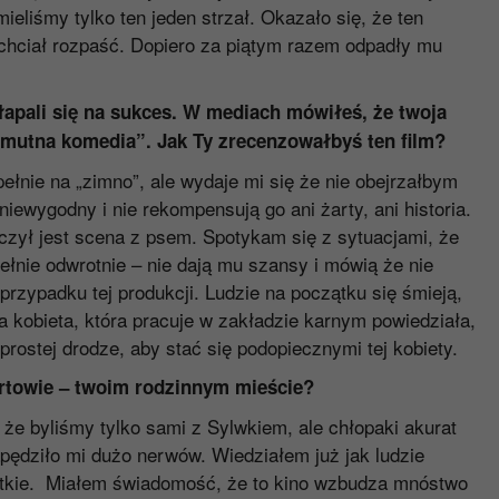
ieliśmy tylko ten jeden strzał. Okazało się, że ten
ie chciał rozpaść. Dopiero za piątym razem odpadły mu
ałapali się na sukces. W mediach mówiłeś, że twoja
„smutna komedia”. Jak Ty zrecenzowałbyś ten film?
pełnie na „zimno”, ale wydaje mi się że nie obejrzałbym
ewygodny i nie rekompensują go ani żarty, ani historia.
zył jest scena z psem. Spotykam się z sytuacjami, że
pełnie odwrotnie – nie dają mu szansy i mówią że nie
rzypadku tej produkcji. Ludzie na początku się śmieją,
a kobieta, która pracuje w zakładzie karnym powiedziała,
 prostej drodze, aby stać się podopiecznymi tej kobiety.
artowie – twoim rodzinnym mieście?
 że byliśmy tylko sami z Sylwkiem, ale chłopaki akurat
apędziło mi dużo nerwów. Wiedziałem już jak ludzie
leciutkie. Miałem świadomość, że to kino wzbudza mnóstwo