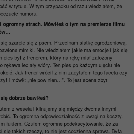
ść w tytule. W tym przypadku od razu wiedziałem, że
poczucie humoru.
i ogromny strach. Mówiłeś o tym na premierze filmu
sów…
 się szarpie się z psem. Przecinam siatkę ogrodzeniową,
zbawione mimiki. Nie wiedziałem jakie ma emocje i jak się
pies był z trenerem, który na rękę miał założony
o rękawa leciały wióry. Ten pies po każdym ujęciu nie
pokoić. Jak trener wrócił z nim zapytałem tego faceta czy
zył i mówił: „nie powinien…”. To jest scena zbyt
 się dobrze bawiłeś?
utem z wesela i klinujemy się między dwoma innymi
robić. To ogromna odpowiedzialność z uwagi na koszty.
nym łukiem. Czułem ogromne podekscytowanie, że za
i się takich rzeczy, to nie jest codzienna sprawa. Była