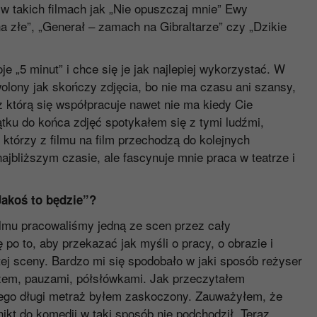
 w takich filmach jak „Nie opuszczaj mnie” Ewy
na złe”, „Generał – zamach na Gibraltarze” czy „Dzikie
e „5 minut” i chce się je jak najlepiej wykorzystać. W
olony jak skończy zdjęcia, bo nie ma czasu ani szansy,
 z którą się współpracuje nawet nie ma kiedy Cie
tku do końca zdjęć spotykałem się z tymi ludźmi,
którzy z filmu na film przechodzą do kolejnych
ajbliższym czasie, ale fascynuje mnie praca w teatrze i
Jakoś to będzie”?
ilmu pracowaliśmy jedną ze scen przez cały
o to, aby przekazać jak myśli o pracy, o obrazie i
ej sceny. Bardzo mi się spodobało w jaki sposób reżyser
razem, pauzami, półsłówkami. Jak przeczytałem
 tego długi metraż byłem zaskoczony. Zauważyłem, że
nikt do komedii w taki sposób nie podchodził. Teraz