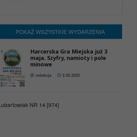
x
Nadchodzące wydarzenia:
Brak wydarzeń w tym okresie
POKAŻ WSZYSTKIE WYDARZENIA
Harcerska Gra Miejska już 3
maja. Szyfry, namioty i pole
minowe
redakcja
2.05.2025
Lubartowiak NR 14 [974]