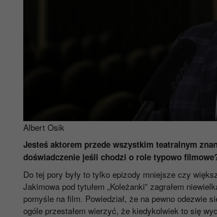
Albert Osik
Jesteś aktorem przede wszystkim teatralnym znany
doświadczenie jeśli chodzi o role typowo filmowe
Do tej pory były to tylko epizody mniejsze czy więk
Jakimowa pod tytułem „Koleżanki” zagrałem niewiel
pomyśle na film. Powiedział, że na pewno odezwie się
ogóle przestałem wierzyć, że kiedykolwiek to się wy