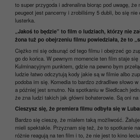
to super przygoda i adrenalina biorąc pod uwagę, że m
peugeot jest pancerny i zrobiliśmy 5 dubli, bo się n
lusterka.
„Jakoś to będzie” to film o ludziach, którzy nie z
żona tuż po obejrzeniu filmu powiedziała, że to 
Ciężko mi się odsunąć od tego filmu i obejrzeć go zu
go do końca. W pewnym momencie ten film staje się ni
Kulminacyjnym punktem, gdzie na pewno bym przełąc
ludzie łatwo odczytują kody jakie są w filmie albo zu
podoba im się. Komedia to bardzo zdradliwe słowo w p
a później jest smutno. Na spotkaniu w Siedlcach jedn
że zna ludzi takich jak główni bohaterowie. Są oni na
Cieszysz się, że premiera filmu odbyła się w Lub
Bardzo się cieszę, że miałem taką możliwość. Żałuje
mieli spektakle. Przyznam się też, że to spotkanie n
różnie reagują na ten film i to, że nie jest to kino 