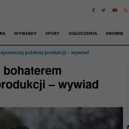
RA
WYWIADY
SPORT
OGŁOSZENIA
DROBNE
jnowszej polskiej produkcji – wywiad
m bohaterem
produkcji – wywiad