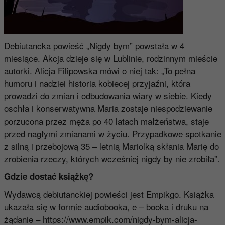
Debiutancka powieść „Nigdy bym” powstała w 4
miesiące. Akcja dzieje się w Lublinie, rodzinnym mieście
autorki. Alicja Filipowska mówi o niej tak: „To pełna
humoru i nadziei historia kobiecej przyjaźni, która
prowadzi do zmian i odbudowania wiary w siebie. Kiedy
oschła i konserwatywna Maria zostaje niespodziewanie
porzucona przez męża po 40 latach małżeństwa, staje
przed nagłymi zmianami w życiu. Przypadkowe spotkanie
z silną i przebojową 35 – letnią Mariolką skłania Marię do
zrobienia rzeczy, których wcześniej nigdy by nie zrobiła”.
Gdzie dostać książkę?
Wydawcą debiutanckiej powieści jest Empikgo. Książka
ukazała się w formie audiobooka, e – booka i druku na
żądanie –
https://www.empik.com/nigdy-bym-alicja-