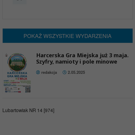
x
Nadchodzące wydarzenia:
Brak wydarzeń w tym okresie
POKAŻ WSZYSTKIE WYDARZENIA
Harcerska Gra Miejska już 3 maja.
Szyfry, namioty i pole minowe
redakcja
2.05.2025
Lubartowiak NR 14 [974]