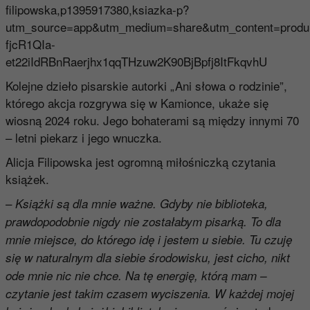
filipowska,p1395917380,ksiazka-p?
utm_source=app&utm_medium=share&utm_content=produ
fjcR1QIa-
et22iIdRBnRaerjhx1qqTHzuw2K90BjBpfj8ItFkqvhU
Kolejne dzieło pisarskie autorki „Ani słowa o rodzinie”,
którego akcja rozgrywa się w Kamionce, ukaże się
wiosną 2024 roku. Jego bohaterami są między innymi 70
– letni piekarz i jego wnuczka.
Alicja Filipowska jest ogromną miłośniczką czytania
książek.
–
Książki są dla mnie ważne. Gdyby nie biblioteka,
prawdopodobnie nigdy nie zostałabym pisarką. To dla
mnie miejsce, do którego idę i jestem u siebie. Tu czuję
się w naturalnym dla siebie środowisku, jest cicho, nikt
ode mnie nic nie chce. Na tę energię, którą mam –
czytanie jest takim czasem wyciszenia. W każdej mojej