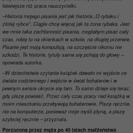
łatwiejsze niż praca nauczycielki.
–
Historia mojego pisania jest jak historia „O rybaku i
złotej rybce”. Ciągle chcę więcej jak ta żona rybaka. Jest
we mnie taka zachłanność pisania, mogłabym pisać cały
czas, robię to na okienkach w szkole, na długiej przerwie.
Pisanie jest moją kompulsją, na szczęście nikomu nie
–
szkodzi. Te historie, tytuły same się pchają do głowy
opowiada autorka.
–
W dzieciństwie czytanie książek dawało mi wyjście ze
świata codziennego i wejście w świat bohaterów i w
pewnym sensie ukrycie się tam. To samo dzieje się teraz,
gdy piszę powieść. Przez cały czas pracy nad książką w
moim mieszkaniu przebywają bohaterowie. Piszę ręcznie,
nie na komputerze, ponieważ moje myśli płyną, a piszę
– przyznała.
szybciej ręcznie
Porzucona przez męża po 40 latach małżeństwa