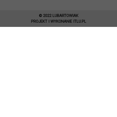
© 2022 LUBARTOWIAK
PROJEKT I WYKONANIE
ITLU.PL