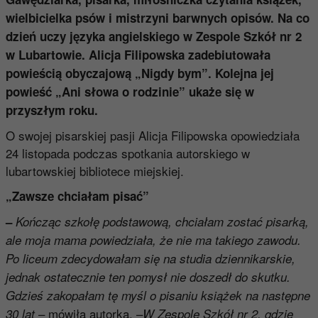
wielbicielka psów i mistrzyni barwnych opisów. Na co
dzień uczy języka angielskiego w Zespole Szkół nr 2
w Lubartowie. Alicja Filipowska zadebiutowała
powieścią obyczajową „Nigdy bym”. Kolejna jej
powieść „Ani słowa o rodzinie” ukaże się w
przyszłym roku.
O swojej pisarskiej pasji Alicja Filipowska opowiedziała
24 listopada podczas spotkania autorskiego w
lubartowskiej bibliotece miejskiej.
„Zawsze chciałam pisać”
–
Kończąc szkołę podstawową, chciałam zostać pisarką,
ale moja mama powiedziała, że nie ma takiego zawodu.
Po liceum zdecydowałam się na studia dziennikarskie,
jednak ostatecznie ten pomysł nie doszedł do skutku.
Gdzieś zakopałam tę myśl o pisaniu książek na następne
– mówiła autorka. –
30 lat
W Zespole Szkół nr 2, gdzie