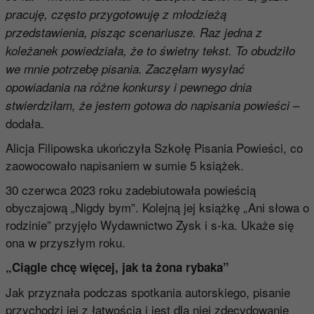
pracuję, często przygotowuję z młodzieżą
przedstawienia, pisząc scenariusze. Raz jedna z
koleżanek powiedziała, że to świetny tekst. To obudziło
we mnie potrzebę pisania. Zaczęłam wysyłać
opowiadania na różne konkursy i pewnego dnia
–
stwierdziłam, że jestem gotowa do napisania powieści
dodała.
Alicja Filipowska ukończyła Szkołę Pisania Powieści, co
zaowocowało napisaniem w sumie 5 książek.
30 czerwca 2023 roku zadebiutowała powieścią
obyczajową „Nigdy bym”. Kolejną jej książkę „Ani słowa o
rodzinie” przyjęło Wydawnictwo Zysk i s-ka. Ukaże się
ona w przyszłym roku.
„Ciągle chcę więcej, jak ta żona rybaka”
Jak przyznała podczas spotkania autorskiego, pisanie
przychodzi jej z łatwością i jest dla niej zdecydowanie