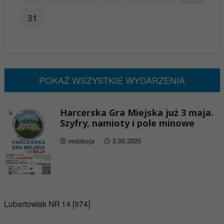
31
x
Nadchodzące wydarzenia:
Brak wydarzeń w tym okresie
POKAŻ WSZYSTKIE WYDARZENIA
Harcerska Gra Miejska już 3 maja.
Szyfry, namioty i pole minowe
redakcja
2.05.2025
Lubartowiak NR 14 [974]