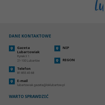
DANE KONTAKTOWE
Gazeta
NIP
Lubartowiak
Rynek II 1
REGON
21-100 Lubartów
Telefon
81 855 45 68
E-mail
lubartowiak.gazeta@loklubartow.pl
WARTO SPRAWDZIĆ