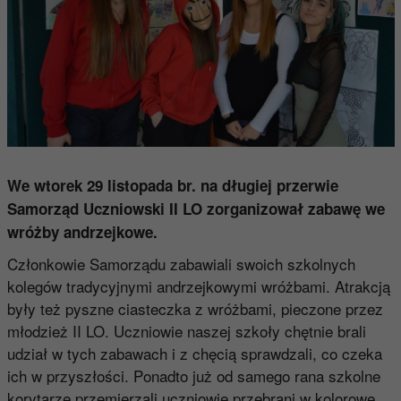
We wtorek 29 listopada br. na długiej przerwie
Samorząd Uczniowski II LO zorganizował zabawę we
wróżby andrzejkowe.
Członkowie Samorządu zabawiali swoich szkolnych
kolegów tradycyjnymi andrzejkowymi wróżbami. Atrakcją
były też pyszne ciasteczka z wróżbami, pieczone przez
młodzież II LO. Uczniowie naszej szkoły chętnie brali
udział w tych zabawach i z chęcią sprawdzali, co czeka
ich w przyszłości. Ponadto już od samego rana szkolne
korytarze przemierzali uczniowie przebrani w kolorowe