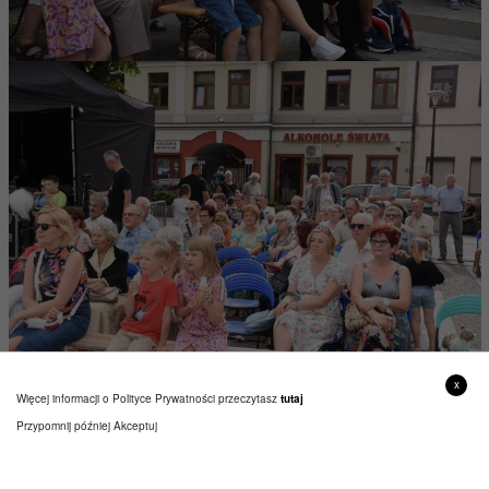
x
Więcej informacji o Polityce Prywatności przeczytasz
tutaj
Przypomnij później
Akceptuj