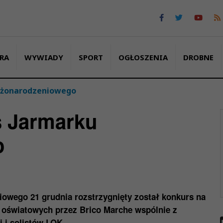
RA
WYWIADY
SPORT
OGŁOSZENIA
DROBNE
Bożonarodzeniowego
s Jarmarku
o
wego 21 grudnia rozstrzygnięty został konkurs na
 oświatowych przez Brico Marche wspólnie z
 i solistów LOK.