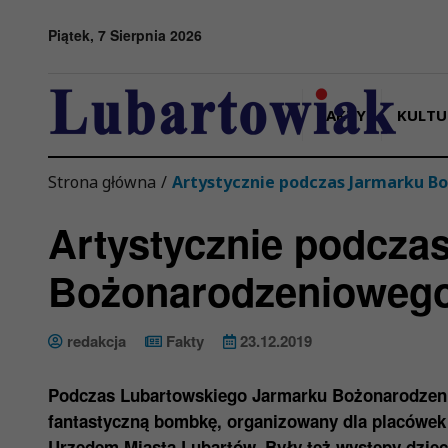
Przejdź do menu
Przejdź do stopki strony
Przejdź do głównej treści strony
Piątek, 7 Sierpnia 2026
FAKTY
KULTU
Strona główna
/
Artystycznie podczas Jarmarku 
Artystycznie podcza
Bożonarodzenioweg
redakcja
Fakty
23.12.2019
Podczas Lubartowskiego Jarmarku Bożonarodzenio
fantastyczną bombkę, organizowany dla placówek
Urzędem Miasta Lubartów. Były też występy dzieci