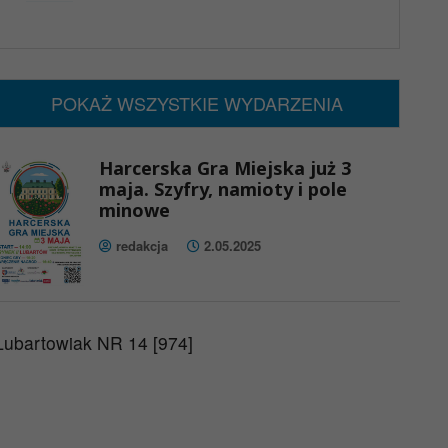
x
Nadchodzące wydarzenia:
Brak wydarzeń w tym okresie
POKAŻ WSZYSTKIE WYDARZENIA
Harcerska Gra Miejska już 3
maja. Szyfry, namioty i pole
minowe
redakcja
2.05.2025
Lubartowiak NR 14 [974]