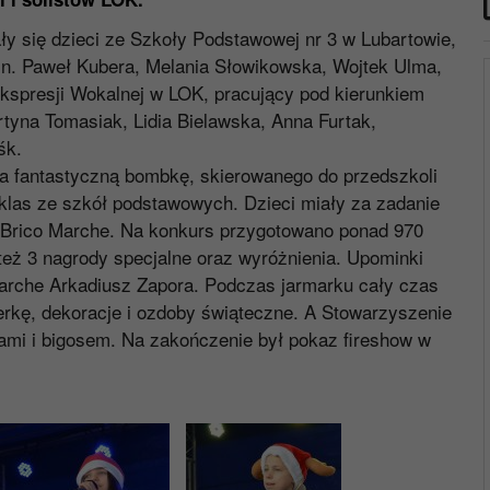
ły się dzieci ze Szkoły Podstawowej nr 3 w Lubartowie,
.in. Paweł Kubera, Melania Słowikowska, Wojtek Ulma,
Ekspresji Wokalnej w LOK, pracujący pod kierunkiem
tyna Tomasiak, Lidia Bielawska, Anna Furtak,
śk.
a fantastyczną bombkę, skierowanego do przedszkoli
klas ze szkół podstawowych. Dzieci miały za zadanie
 Brico Marche. Na konkurs przygotowano ponad 970
też 3 nagrody specjalne oraz wyróżnienia. Upominki
Marche Arkadiusz Zapora. Podczas jarmarku cały czas
erkę, dekoracje i ozdoby świąteczne. A Stowarzyszenie
ami i bigosem. Na zakończenie był pokaz fireshow w