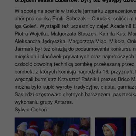
W sobotę na scenie w trakcie jarmarku zaprezentowa
chór pod opieką Emilii Sobczak – Chudzik, soliści m
Iga Goleń. Wystąpili też uczestnicy zajęć Akademii 
Piotra Wójcika: Małgorzata Staszek, Kamila Kuś, Mar
Aleksandra Jędryszka, Małgorzata Miąc, Mikołaj Oni
Jarmark był też okazją do podsumowania konkursu n
miejskich i placówek prywatnych oraz najmłodszych 
ozdobić dowolną techniką bombkę przekazaną przez
bombek, z których komisja nagrodziła 16, przyznała 
wręczali burmistrz Krzysztof Paśnik i prezes Brico 
można było kupić wyroby tradycyjne, ciasta, garmaż
Sąsiedzi częstowało chętnych barszczem, pasztecik
wykonaniu grupy Antares.
Sylwia Cichoń