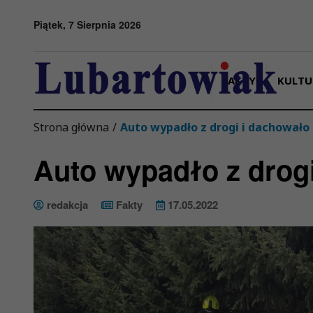
Przejdź do menu
Przejdź do stopki strony
Przejdź do głównej treści strony
Piątek, 7 Sierpnia 2026
FAKTY
KULTU
Strona główna
/
Auto wypadło z drogi i dachowało
Auto wypadło z drog
redakcja
Fakty
17.05.2022