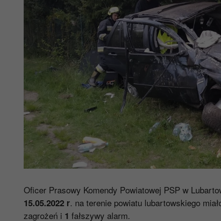
Oficer Prasowy Komendy Powiatowej PSP w Lubartowi
. na terenie powiatu lubartowskiego mia
15.05.2022 r
zagrożeń i
fałszywy alarm.
1