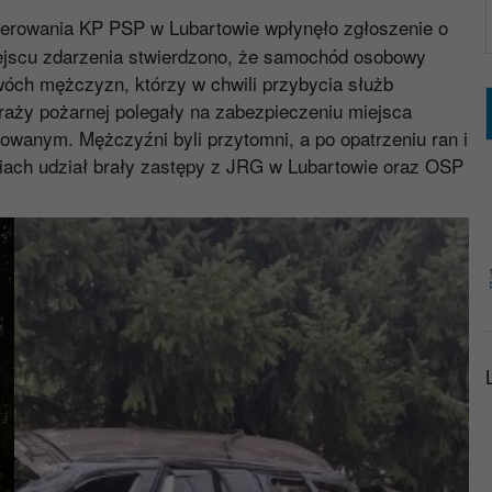
erowania KP PSP w Lubartowie wpłynęło zgłoszenie o
iejscu zdarzenia stwierdzono, że samochód osobowy
óch mężczyzn, którzy w chwili przybycia służb
raży pożarnej polegały na zabezpieczeniu miejsca
owanym. Mężczyźni byli przytomni, a po opatrzeniu ran i
aniach udział brały zastępy z JRG w Lubartowie oraz OSP