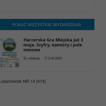
x
Nadchodzące wydarzenia:
Brak wydarzeń w tym okresie
POKAŻ WSZYSTKIE WYDARZENIA
Harcerska Gra Miejska już 3
maja. Szyfry, namioty i pole
minowe
redakcja
2.05.2025
Lubartowiak NR 14 [974]