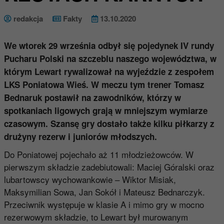
redakcja
Fakty
13.10.2020
We wtorek 29 września odbył się pojedynek IV rundy
Pucharu Polski na szczeblu naszego województwa, w
którym Lewart rywalizował na wyjeździe z zespołem
LKS Poniatowa Wieś. W meczu tym trener Tomasz
Bednaruk postawił na zawodników, którzy w
spotkaniach ligowych grają w mniejszym wymiarze
czasowym. Szansę gry dostało także kilku piłkarzy z
drużyny rezerw i juniorów młodszych.
Do Poniatowej pojechało aż 11 młodzieżowców. W
pierwszym składzie zadebiutowali: Maciej Góralski oraz
lubartowscy wychowankowie – Wiktor Misiak,
Maksymilian Sowa, Jan Sokół i Mateusz Bednarczyk.
Przeciwnik występuje w klasie A i mimo gry w mocno
rezerwowym składzie, to Lewart był murowanym