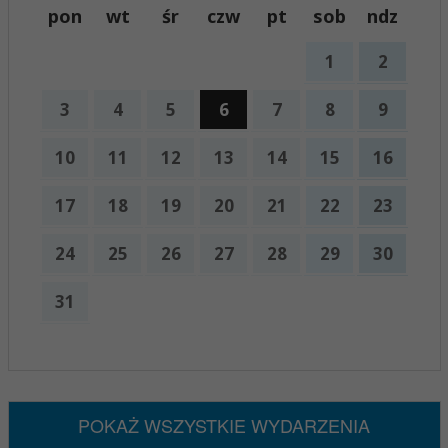
pon
wt
śr
czw
pt
sob
ndz
1
2
3
4
5
6
7
8
9
10
11
12
13
14
15
16
17
18
19
20
21
22
23
24
25
26
27
28
29
30
31
x
Nadchodzące wydarzenia:
Brak wydarzeń w tym okresie
POKAŻ WSZYSTKIE WYDARZENIA