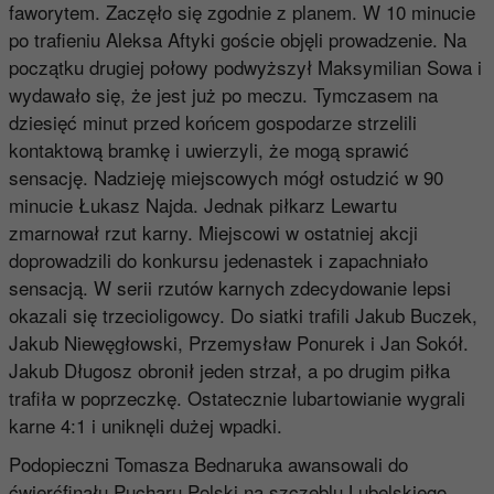
faworytem. Zaczęło się zgodnie z planem. W 10 minucie
po trafieniu Aleksa Aftyki goście objęli prowadzenie. Na
początku drugiej połowy podwyższył Maksymilian Sowa i
wydawało się, że jest już po meczu. Tymczasem na
dziesięć minut przed końcem gospodarze strzelili
kontaktową bramkę i uwierzyli, że mogą sprawić
sensację. Nadzieję miejscowych mógł ostudzić w 90
minucie Łukasz Najda. Jednak piłkarz Lewartu
zmarnował rzut karny. Miejscowi w ostatniej akcji
doprowadzili do konkursu jedenastek i zapachniało
sensacją. W serii rzutów karnych zdecydowanie lepsi
okazali się trzecioligowcy. Do siatki trafili Jakub Buczek,
Jakub Niewęgłowski, Przemysław Ponurek i Jan Sokół.
Jakub Długosz obronił jeden strzał, a po drugim piłka
trafiła w poprzeczkę. Ostatecznie lubartowianie wygrali
karne 4:1 i uniknęli dużej wpadki.
Podopieczni Tomasza Bednaruka awansowali do
ćwierćfinału Pucharu Polski na szczeblu Lubelskiego