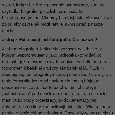
się też książki, które są obecnie nagradzane, a także
czytadła, biografie, poradniki oraz książki
biblioterapeutyczne. Chcemy bardziej sklasyfikować swój
zbiór, aby czytelnik mógł łatwiej skorzystać z naszej
oferty.
Jedną z Pana pasji jest fotografia. Co jeszcze?
Jestem fotografem Teatru Muzycznego w Lublinie, z
którym współpracujemy jako biblioteka (to widać po
strojach, jakie mamy na wydarzeniach w bibliotece) oraz
fotografem lubelskiej drużyny siatkarskiej LUK Lublin.
Zajmuję się też fotografią modową oraz reportażową. Dla
mnie fotografia jest spełnianiem się, pasją i fajnym
spędzaniem czasu. Już teraz chwilami chciałbym
„poflanerować” po Lubartowie z aparatem, ale na razie
mam dużo pracy organizacyjno-dokumentacyjnej.
Zbieram także bilety komunikacji miejskiej. Wiszą one w
gablocie biblioteki na schodach. Chcę, aby w tym miejscu