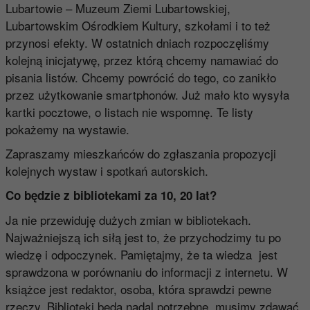
Lubartowie – Muzeum Ziemi Lubartowskiej,
Lubartowskim Ośrodkiem Kultury, szkołami i to też
przynosi efekty. W ostatnich dniach rozpoczęliśmy
kolejną inicjatywę, przez którą chcemy namawiać do
pisania listów. Chcemy powrócić do tego, co zanikło
przez użytkowanie smartphonów. Już mało kto wysyła
kartki pocztowe, o listach nie wspomnę. Te listy
pokażemy na wystawie.
Zapraszamy mieszkańców do zgłaszania propozycji
kolejnych wystaw i spotkań autorskich.
Co będzie z bibliotekami za 10, 20 lat?
Ja nie przewiduję dużych zmian w bibliotekach.
Najważniejszą ich siłą jest to, że przychodzimy tu po
wiedzę i odpoczynek. Pamiętajmy, że ta wiedza jest
sprawdzona w porównaniu do informacji z internetu. W
książce jest redaktor, osoba, która sprawdzi pewne
rzeczy. Biblioteki będą nadal potrzebne, musimy zdawać