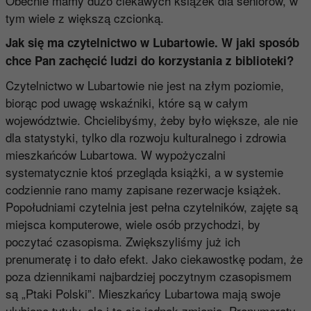
Obecnie mamy dużo ciekawych książek dla seniorów, w
tym wiele z większą czcionką.
Jak się ma czytelnictwo w Lubartowie. W jaki sposób
chce Pan zachęcić ludzi do korzystania z biblioteki?
Czytelnictwo w Lubartowie nie jest na złym poziomie,
biorąc pod uwagę wskaźniki, które są w całym
województwie. Chcielibyśmy, żeby było większe, ale nie
dla statystyki, tylko dla rozwoju kulturalnego i zdrowia
mieszkańców Lubartowa. W wypożyczalni
systematycznie ktoś przegląda książki, a w systemie
codziennie rano mamy zapisane rezerwacje książek.
Popołudniami czytelnia jest pełna czytelników, zajęte są
miejsca komputerowe, wiele osób przychodzi, by
poczytać czasopisma. Zwiększyliśmy już ich
prenumeratę i to dało efekt. Jako ciekawostkę podam, że
poza dziennikami najbardziej poczytnym czasopismem
są „Ptaki Polski”. Mieszkańcy Lubartowa mają swoje
ulubione tytuły, ale i to się jednak zmienia. Prenumeraty