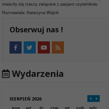
mieściły się rzeczy związane z pasjami czytelników.
Rozmawiała: Katarzyna Wójcik
Obserwuj nas !
Wydarzenia
SIERPIEŃ 2026
pon
wt
śr
czw
pt
sob
ndz