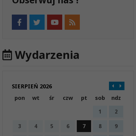
Wydarzenia
SIERPIEŃ 2026
pon
wt
śr
czw
pt
sob
ndz
1
2
3
4
5
6
7
8
9