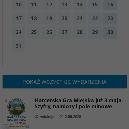
10
11
12
13
14
15
16
17
18
19
20
21
22
23
24
25
26
27
28
29
30
31
x
Nadchodzące wydarzenia:
Brak wydarzeń w tym okresie
POKAŻ WSZYSTKIE WYDARZENIA
Harcerska Gra Miejska już 3 maja.
Szyfry, namioty i pole minowe
redakcja
2.05.2025