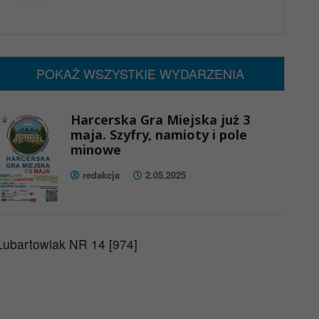
x
Nadchodzące wydarzenia:
Brak wydarzeń w tym okresie
POKAŻ WSZYSTKIE WYDARZENIA
Harcerska Gra Miejska już 3
maja. Szyfry, namioty i pole
minowe
redakcja
2.05.2025
Lubartowiak NR 14 [974]