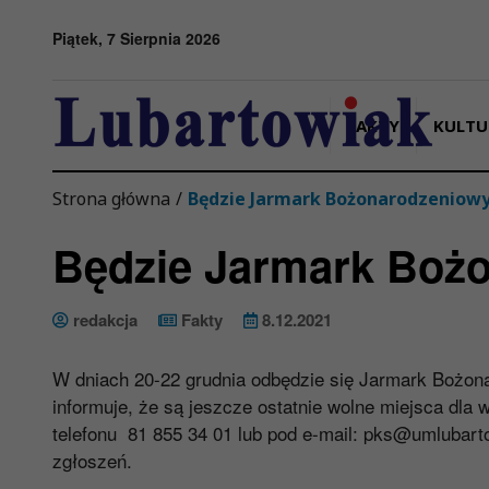
Przejdź do menu
Przejdź do stopki strony
Przejdź do głównej treści strony
Piątek, 7 Sierpnia 2026
FAKTY
KULTU
Strona główna
/
Będzie Jarmark Bożonarodzeniow
Będzie Jarmark Boż
redakcja
Fakty
8.12.2021
W dniach 20-22 grudnia odbędzie się Jarmark Bożon
informuje, że są jeszcze ostatnie wolne miejsca dl
telefonu 81 855 34 01 lub pod e-mail:
pks@umlubarto
zgłoszeń.