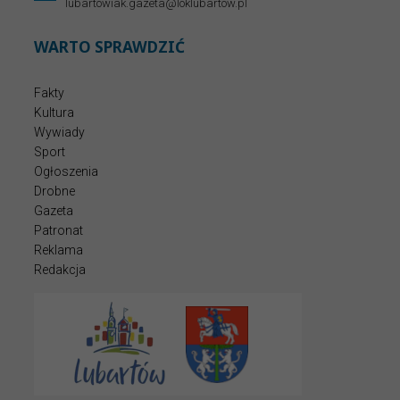
lubartowiak.gazeta@loklubartow.pl
WARTO SPRAWDZIĆ
Fakty
Kultura
Wywiady
Sport
Ogłoszenia
Drobne
Gazeta
Patronat
Reklama
Redakcja