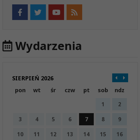
Wydarzenia
SIERPIEŃ 2026
pon
wt
śr
czw
pt
sob
ndz
1
2
3
4
5
6
7
8
9
10
11
12
13
14
15
16