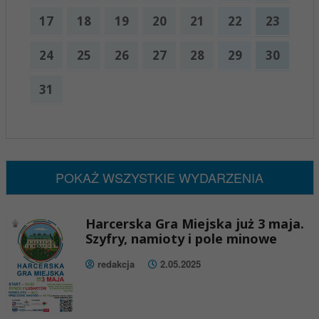
17
18
19
20
21
22
23
24
25
26
27
28
29
30
31
x
Nadchodzące wydarzenia:
Brak wydarzeń w tym okresie
POKAŻ WSZYSTKIE WYDARZENIA
Harcerska Gra Miejska już 3 maja.
Szyfry, namioty i pole minowe
redakcja
2.05.2025