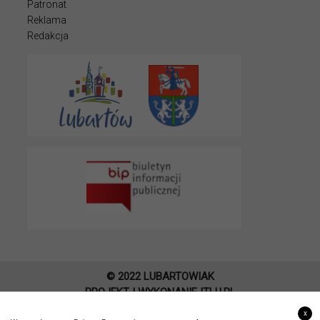
Patronat
Reklama
Redakcja
© 2022 LUBARTOWIAK
PROJEKT I WYKONANIE
ITLU.PL
x