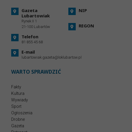
Gazeta
NIP
Lubartowiak
Rynek II 1
REGON
21-100 Lubartów
Telefon
81 855 45 68
E-mail
lubartowiak.gazeta@loklubartow.pl
WARTO SPRAWDZIĆ
Fakty
Kultura
Wywiady
Sport
Ogłoszenia
Drobne
Gazeta