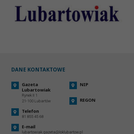
DANE KONTAKTOWE
Gazeta
NIP
Lubartowiak
Rynek II 1
REGON
21-100 Lubartów
Telefon
81 855 45 68
E-mail
lubartowiak.gazeta@loklubartow.pl