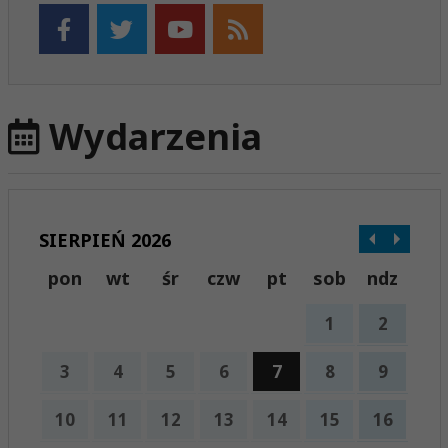
Wydarzenia
SIERPIEŃ 2026
pon
wt
śr
czw
pt
sob
ndz
1
2
3
4
5
6
7
8
9
10
11
12
13
14
15
16