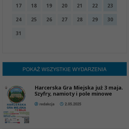
17
18
19
20
21
22
23
24
25
26
27
28
29
30
31
x
Nadchodzące wydarzenia:
Brak wydarzeń w tym okresie
POKAŻ WSZYSTKIE WYDARZENIA
Harcerska Gra Miejska już 3 maja.
Szyfry, namioty i pole minowe
redakcja
2.05.2025