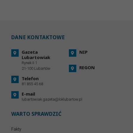
DANE KONTAKTOWE
Gazeta
NIP
Lubartowiak
Rynek II 1
REGON
21-100 Lubartów
Telefon
81 855 45 68
E-mail
lubartowiak.gazeta@loklubartow.pl
WARTO SPRAWDZIĆ
Fakty