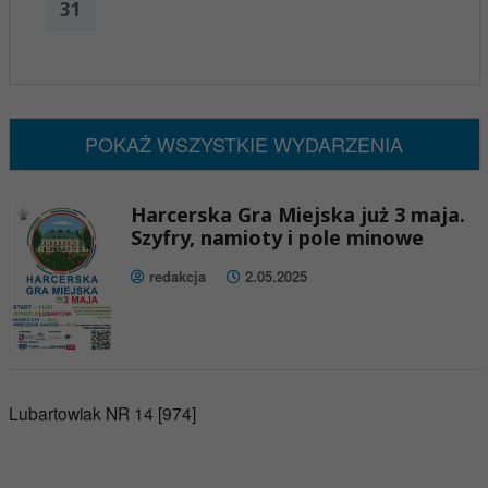
31
x
Nadchodzące wydarzenia:
Brak wydarzeń w tym okresie
POKAŻ WSZYSTKIE WYDARZENIA
Harcerska Gra Miejska już 3 maja.
Szyfry, namioty i pole minowe
redakcja
2.05.2025
Lubartowiak NR 14 [974]