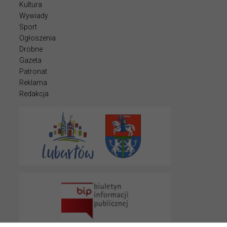
Kultura
Wywiady
Sport
Ogłoszenia
Drobne
Gazeta
Patronat
Reklama
Redakcja