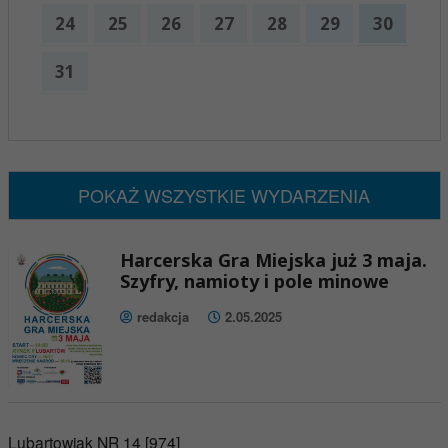
24
25
26
27
28
29
30
31
x
Nadchodzące wydarzenia:
Brak wydarzeń w tym okresie
POKAŻ WSZYSTKIE WYDARZENIA
Harcerska Gra Miejska już 3 maja.
Szyfry, namioty i pole minowe
redakcja
2.05.2025
Lubartowiak NR 14 [974]