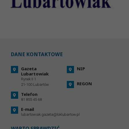
DANE KONTAKTOWE
Gazeta
NIP
Lubartowiak
Rynek II 1
REGON
21-100 Lubartów
Telefon
81 855 45 68
E-mail
lubartowiak.gazeta@loklubartow.pl
WARTO SPRAWDZIĆ