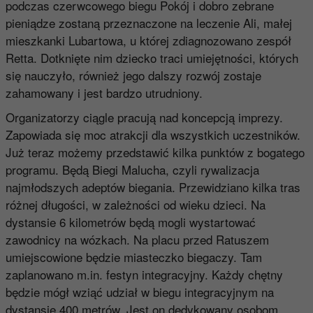
podczas czerwcowego biegu Pokój i dobro zebrane
pieniądze zostaną przeznaczone na leczenie Ali, małej
mieszkanki Lubartowa, u której zdiagnozowano zespół
Retta. Dotknięte nim dziecko traci umiejętności, których
się nauczyło, również jego dalszy rozwój zostaje
zahamowany i jest bardzo utrudniony.
Organizatorzy ciągle pracują nad koncepcją imprezy.
Zapowiada się moc atrakcji dla wszystkich uczestników.
Już teraz możemy przedstawić kilka punktów z bogatego
programu. Będą Biegi Malucha, czyli rywalizacja
najmłodszych adeptów biegania. Przewidziano kilka tras
różnej długości, w zależności od wieku dzieci. Na
dystansie 6 kilometrów będą mogli wystartować
zawodnicy na wózkach. Na placu przed Ratuszem
umiejscowione będzie miasteczko biegaczy. Tam
zaplanowano m.in. festyn integracyjny. Każdy chętny
będzie mógł wziąć udział w biegu integracyjnym na
dystansie 400 metrów. Jest on dedykowany osobom