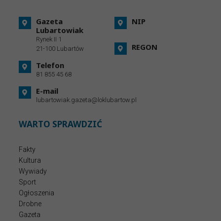
Gazeta
NIP
Lubartowiak
Rynek II 1
REGON
21-100 Lubartów
Telefon
81 855 45 68
E-mail
lubartowiak.gazeta@loklubartow.pl
WARTO SPRAWDZIĆ
Fakty
Kultura
Wywiady
Sport
Ogłoszenia
Drobne
Gazeta