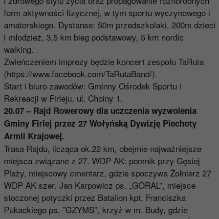
i zdrowego stylu życia oraz propagowanie różnorodnych
form aktywności fizycznej, w tym sportu wyczynowego i
amatorskiego. Dystanse: 50m przedszkolaki, 200m dzieci
i młodzież, 3,5 km bieg podstawowy, 5 km nordic
walking.
Zwieńczeniem imprezy będzie koncert zespołu TaRuta
(
https://www.facebook.com/
TaRutaBand/
).
Start i biuro zawodów: Gminny Ośrodek Sportu i
Rekreacji w Firleju, ul. Choiny 1.
20.07 – Rajd Rowerowy dla uczczenia wyzwolenia
Gminy Firlej przez 27 Wołyńską Dywizję Piechoty
Armii Krajowej.
Trasa Rajdu, licząca ok.22 km, obejmie najważniejsze
miejsca związane z 27. WDP AK: pomnik przy Gęsiej
Plaży, miejscowy cmentarz, gdzie spoczywa Żołnierz 27
WDP AK szer. Jan Karpowicz ps. „GÓRAL”, miejsce
stoczonej potyczki przez Batalion kpt. Franciszka
Pukackiego ps. ”GZYMS”, krzyż w m. Budy, gdzie