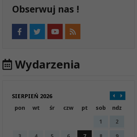
Obserwuj nas !
Wydarzenia
SIERPIEŃ 2026
pon
wt
śr
czw
pt
sob
ndz
1
2
3
4
5
6
7
8
9