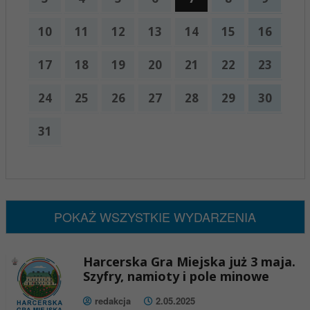
10
11
12
13
14
15
16
17
18
19
20
21
22
23
24
25
26
27
28
29
30
31
x
Nadchodzące wydarzenia:
Brak wydarzeń w tym okresie
POKAŻ WSZYSTKIE WYDARZENIA
Harcerska Gra Miejska już 3 maja.
Szyfry, namioty i pole minowe
redakcja
2.05.2025