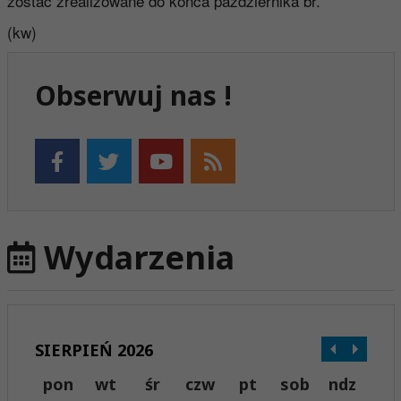
zostać zrealizowane do końca października br.
(kw)
Obserwuj nas !
Wydarzenia
SIERPIEŃ 2026
pon
wt
śr
czw
pt
sob
ndz