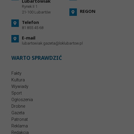
Lubartowiak
Rynek II 1
REGON
21-100 Lubartów
Telefon
81 855 45 68
E-mail
lubartowiak.gazeta@loklubartow.pl
WARTO SPRAWDZIĆ
Fakty
Kultura
Wywiady
Sport
Ogłoszenia
Drobne
Gazeta
Patronat
Reklama
Redakcja