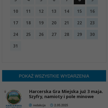
10
11
12
13
14
15
16
17
18
19
20
21
22
23
24
25
26
27
28
29
30
31
x
Nadchodzące wydarzenia:
Brak wydarzeń w tym okresie
POKAŻ WSZYSTKIE WYDARZENIA
Harcerska Gra Miejska już 3 maja.
Szyfry, namioty i pole minowe
redakcja
2.05.2025