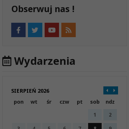
Obserwuj nas !
Wydarzenia
SIERPIEŃ 2026
pon
wt
śr
czw
pt
sob
ndz
1
2
3
4
5
6
7
8
9