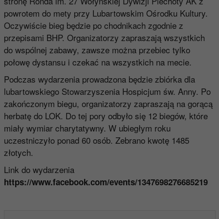
stronę Ronda im. 27 Wołyńskiej Dywizji Piechoty AK z
powrotem do mety przy Lubartowskim Ośrodku Kultury.
Oczywiście bieg będzie po chodnikach zgodnie z
przepisami BHP. Organizatorzy zapraszają wszystkich
do wspólnej zabawy, zawsze można przebiec tylko
połowę dystansu i czekać na wszystkich na mecie.
Podczas wydarzenia prowadzona będzie zbiórka dla
lubartowskiego Stowarzyszenia Hospicjum św. Anny. Po
zakończonym biegu, organizatorzy zapraszają na gorącą
herbatę do LOK. Do tej pory odbyło się 12 biegów, które
miały wymiar charytatywny. W ubiegłym roku
uczestniczyło ponad 60 osób. Zebrano kwotę 1485
złotych.
Link do wydarzenia
https://www.facebook.com/events/1347698276685219