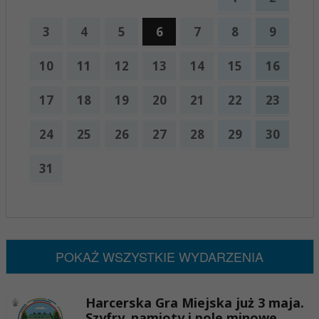
3
4
5
6
7
8
9
10
11
12
13
14
15
16
17
18
19
20
21
22
23
24
25
26
27
28
29
30
31
x
Nadchodzące wydarzenia:
Brak wydarzeń w tym okresie
POKAŻ WSZYSTKIE WYDARZENIA
Harcerska Gra Miejska już 3 maja.
Szyfry, namioty i pole minowe