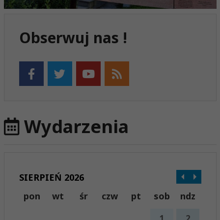
Obserwuj nas !
Wydarzenia
SIERPIEŃ 2026
pon
wt
śr
czw
pt
sob
ndz
1
2