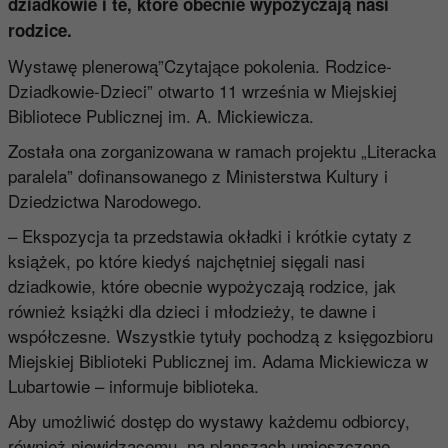
dziadkowie i te, które obecnie wypożyczają nasi
rodzice.
Wystawę plenerową”Czytające pokolenia. Rodzice-
Dziadkowie-Dzieci” otwarto 11 września w Miejskiej
Bibliotece Publicznej im. A. Mickiewicza.
Została ona zorganizowana w ramach projektu „Literacka
paralela” dofinansowanego z Ministerstwa Kultury i
Dziedzictwa Narodowego.
– Ekspozycja ta przedstawia okładki i krótkie cytaty z
książek, po które kiedyś najchętniej sięgali nasi
dziadkowie, które obecnie wypożyczają rodzice, jak
również książki dla dzieci i młodzieży, te dawne i
współczesne. Wszystkie tytuły pochodzą z księgozbioru
Miejskiej Biblioteki Publicznej im. Adama Mickiewicza w
Lubartowie – informuje biblioteka.
Aby umożliwić dostęp do wystawy każdemu odbiorcy,
również niewidzącemu, na planszach umieszczone