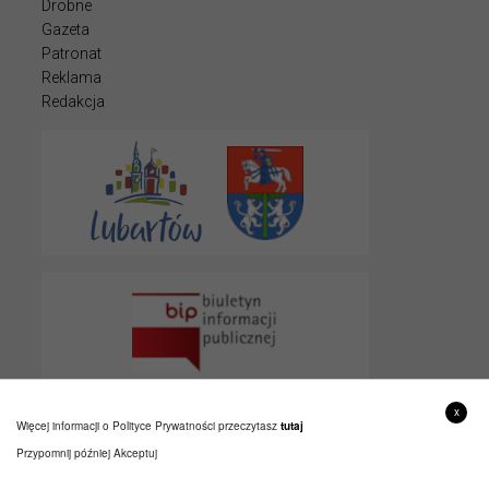
Drobne
Gazeta
Patronat
Reklama
Redakcja
x
Więcej informacji o Polityce Prywatności przeczytasz
tutaj
Przypomnij później
Akceptuj
© 2022 LUBARTOWIAK