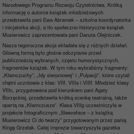
Narodowego Programu Rozwoju Czytelnictwa. Krótką
informację o autorce książek młodzieżowych
przedstawiła pani Ewa Abramek – szkolna koordynatorka
i inicjatorka akcji, a tło społeczno-historyczne książek
Musierowicz zaprezentowała pani Danuta Olejniczek.
Nasza tegoroczna akcja składała się z różnych działań.
Główną formą było głośne odczytanie przed
publicznością wybranych, często humorystycznych,
fragmentów książek. W tym roku wybraliśmy fragmenty:
„Kłamczuchy”, „Idy sierpniowej” i „Pulpecji”, które czytali
chętni uczniowie z klas: VIIf, VIIIa i VIIIf. Młodzież klasy
VIIIc, przygotowana pod kierunkiem pani Agaty
Borzęckiej, przedstawiła krótką scenkę teatralną, także
opartą na „Kłamczusze”. Klasa VIIIg uczestniczyła w
projekcie fotograficznym „Sleeveface – z książką
Musierowicz Ci do twarzy” przygotowanym przez panią
Kingę Grzelak. Całej imprezie towarzyszyła gazetka