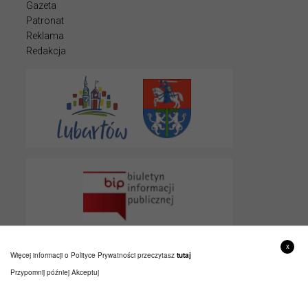
Gazeta
Patronat
Reklama
Redakcja
x
Więcej informacji o Polityce Prywatności przeczytasz
tutaj
Przypomnij później
Akceptuj
© 2022 LUBARTOWIAK
PROJEKT I WYKONANIE
ITLU.PL