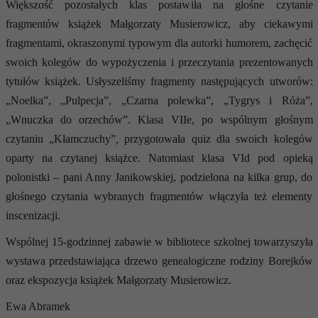
Większość pozostałych klas postawiła na głośne czytanie
fragmentów książek Małgorzaty Musierowicz, aby ciekawymi
fragmentami, okraszonymi typowym dla autorki humorem, zachęcić
swoich kolegów do wypożyczenia i przeczytania prezentowanych
tytułów książek. Usłyszeliśmy fragmenty następujących utworów:
„Noelka”, „Pulpecja”, „Czarna polewka”, „Tygrys i Róża”,
„Wnuczka do orzechów”. Klasa VIIe, po wspólnym głośnym
czytaniu „Kłamczuchy”
,
przygotowała quiz dla swoich kolegów
oparty na czytanej książce. Natomiast klasa VId pod opieką
polonistki – pani Anny Janikowskiej, podzielona na kilka grup, do
głośnego czytania wybranych fragmentów włączyła też elementy
inscenizacji.
Wspólnej 15-godzinnej zabawie w bibliotece szkolnej towarzyszyła
wystawa przedstawiająca drzewo genealogiczne rodziny Borejków
oraz ekspozycja książek Małgorzaty Musierowicz.
Ewa Abramek