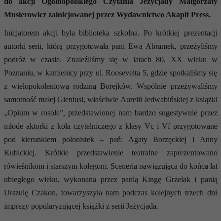
do akcji Ogólnopolskiego Czytania Jeżycjady Małgorzaty
Musierowicz zainicjowanej przez Wydawnictwo Akapit Press.
Inicjatorem akcji była biblioteka szkolna. Po krótkiej prezentacji
autorki serii, którą przygotowała pani Ewa Abramek, przeżyliśmy
podróż w czasie. Znaleźliśmy się w latach 80. XX wieku w
Poznaniu, w kamienicy przy ul. Roosevelta 5, gdzie spotkaliśmy się
z wielopokoleniową rodziną Borejków. Wspólnie przeżywaliśmy
samotność małej Gieniusi, właściwie Aurelii Jedwabińskiej z książki
„Opium w rosole”
,
przedstawionej nam bardzo sugestywnie przez
młode aktorki z koła czytelniczego z klasy Vc i Vf przygotowane
pod kierunkiem polonistek – pań: Agaty Borzęckiej i Anny
Kubickiej. Krótkie przedstawienie teatralne zaprezentowano
rówieśnikom i starszym kolegom. Sceneria nawiązująca do końca lat
ubiegłego wieku, wykonana przez panią Kingę Grzelak i panią
Urszulę Czakon, towarzyszyła nam podczas kolejnych trzech dni
imprezy popularyzującej książki z serii Jeżycjada.