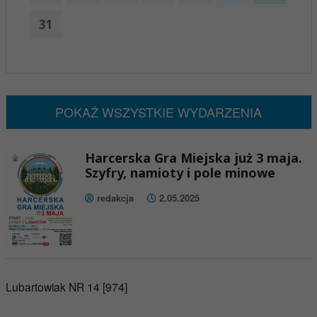
31
x
Nadchodzące wydarzenia:
Brak wydarzeń w tym okresie
POKAŻ WSZYSTKIE WYDARZENIA
Harcerska Gra Miejska już 3 maja.
Szyfry, namioty i pole minowe
redakcja
2.05.2025
Lubartowiak NR 14 [974]