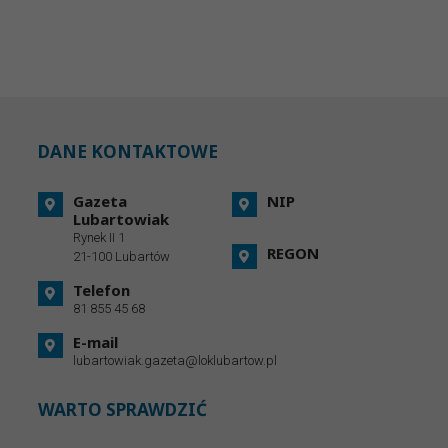
DANE KONTAKTOWE
Gazeta
NIP
Lubartowiak
Rynek II 1
REGON
21-100 Lubartów
Telefon
81 855 45 68
E-mail
lubartowiak.gazeta@loklubartow.pl
WARTO SPRAWDZIĆ