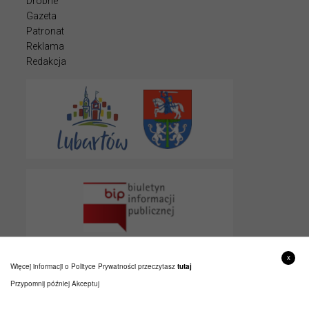
Drobne
Gazeta
Patronat
Reklama
Redakcja
x
Więcej informacji o Polityce Prywatności przeczytasz
tutaj
Przypomnij później
Akceptuj
© 2022 LUBARTOWIAK