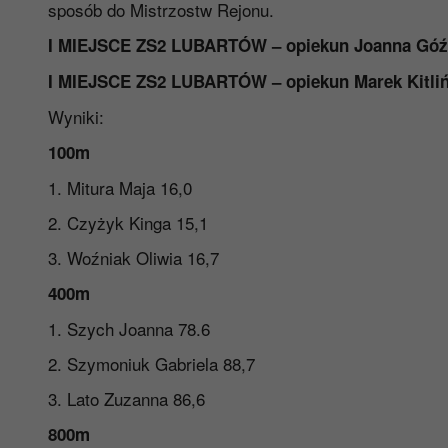
sposób do Mistrzostw Rejonu.
I MIEJSCE ZS2 LUBARTÓW – opiekun Joanna Góźd
I MIEJSCE ZS2 LUBARTÓW – opiekun Marek Kitlińs
Wyniki:
100m
1. Mitura Maja 16,0 1. Czu
2. Czyżyk Kinga 15,1 2. Pęk
3. Woźniak Oliwia 16,7 3. So
400m
1. Szych Joanna 78.6 1. Paś
2. Szymoniuk Gabriela 88,7 2. S
3. Lato Zuzanna 86,6 3. Boja
800m 15