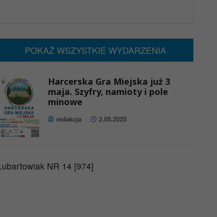
x
Nadchodzące wydarzenia:
Brak wydarzeń w tym okresie
POKAŻ WSZYSTKIE WYDARZENIA
Harcerska Gra Miejska już 3
maja. Szyfry, namioty i pole
minowe
redakcja
2.05.2025
Lubartowiak NR 14 [974]