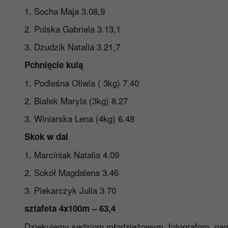
1. Socha Maja 3.08,9 1. Matyja
2. Polska Gabriela 3.13,1 2. Po
3. Dzudzik Natalia 3.21,7 3. Rus
Pchnięcie kulą
1. Podleśna Oliwia ( 3kg) 7.40 1. 
2. Białek Maryla (3kg) 8.27 2. Gr
3. Winiarska Lena (4kg) 6.48 3. Bia
Skok w dal
1. Marciniak Natalia 4.09 1. S
2. Sokół Magdalena 3.46 2. O
3. Piekarczyk Julia 3.70 3. Ko
sztafeta 4x100m – 63,4 szt
Dziękujemy sędziom młodzieżowym, fotografom, na