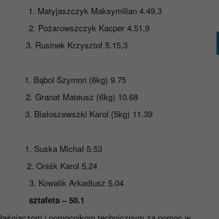
szczyk Maksymilian 4.49,3
żarowszczyk Kacper 4.51,9
inek Krzysztof 5.15,3
Bąbol Szymon (6kg) 9.75
anat Mateusz (6kg) 10.68
łoszewszki Karol (5kg) 11.39
uska Michał 5.53
niśk Karol 5.24
walik Arkadiusz 5.04
afeta – 50.1
głaśniaczom i pomocnikom technicznym za pomoc w