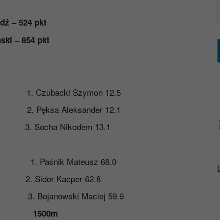
ź – 524 pkt
ki – 854 pkt
backi Szymon 12.5
sa Aleksander 12.1
cha Nikodem 13.1
nik Mateusz 68.0
idor Kacper 62.8
nowski Maciej 59.9
00m