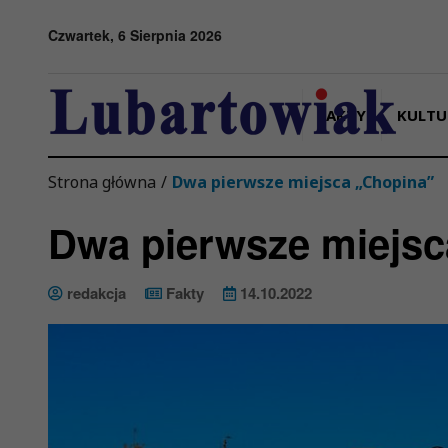
Przejdź do menu
Przejdź do stopki strony
Przejdź do głównej treści strony
Czwartek, 6 Sierpnia 2026
FAKTY
KULTU
Strona główna
/
Dwa pierwsze miejsca „Chopina”
Dwa pierwsze miejsc
redakcja
Fakty
14.10.2022