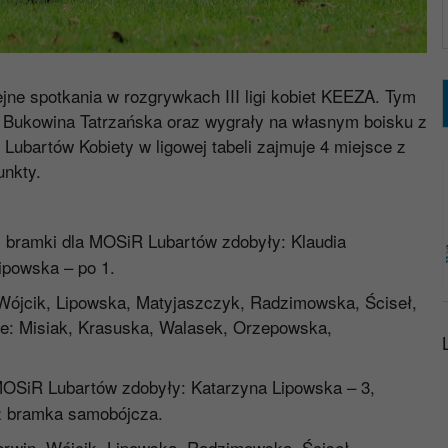
jne spotkania w rozgrywkach III ligi kobiet KEEZA. Tym
y Bukowina Tatrzańska oraz wygrały na własnym boisku z
Lubartów Kobiety w ligowej tabeli zajmuje 4 miejsce z
unkty.
; bramki dla MOSiR Lubartów zdobyły: Klaudia
ipowska – po 1.
Wójcik, Lipowska, Matyjaszczyk, Radzimowska, Ściseł,
że: Misiak, Krasuska, Walasek, Orzepowska,
MOSiR Lubartów zdobyły: Katarzyna Lipowska – 3,
az bramka samobójcza.
rwin, Wójcik, Lipowska, Radzimowska, Ściseł,