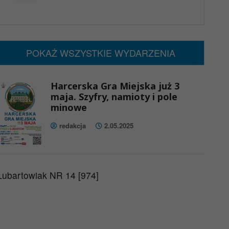
x
Nadchodzące wydarzenia:
Brak wydarzeń w tym okresie
POKAŻ WSZYSTKIE WYDARZENIA
Harcerska Gra Miejska już 3
maja. Szyfry, namioty i pole
minowe
redakcja
2.05.2025
Lubartowiak NR 14 [974]