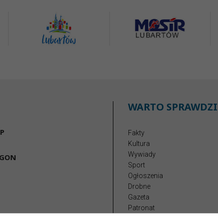
WARTO SPRAWDZI
P
Fakty
Kultura
Wywiady
EGON
Sport
Ogłoszenia
Drobne
Gazeta
Patronat