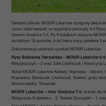
Ostatnio piłkarki MOSiR Lubartów rozegrały dwa kole
razem lubartowianki na wyjeździe pokonały 4:0 Rys
Interem Gnojnica 7:0. Po 9 kolejkach drużyna MOSiR 
dorobkiem 15 punktów, a do lidera tracą zaledwie 3 p
Dokumentacja ostatnich spotkań MOSiR Lubartów:
Rysy Bukowina Tatrzańska – MOSiR Lubartów 0:4
Matyjaszczyk – 2 oraz Julia Litwińczuk i Katarzyna L
Skład MOSiR Lubartów Kobiety: Kopińska – Serwin, 
Krajewska, Banaszek, Litwińczuk, Sowisz; grały tak
Skomorowska, Tomasiak.
; bramki dla 
MOSiR Lubartów – Inter Gnojnica 7:0
Małgorzata Krajewska – 2, Natalia Szczygieł – 1 or
Skład MOSiR Lubartów Kobiety: Karman – Kusiak, Se