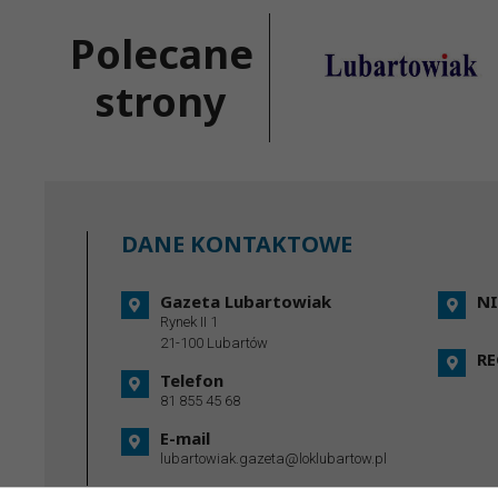
Polecane
strony
DANE KONTAKTOWE
Gazeta Lubartowiak
NI
Rynek II 1
21-100 Lubartów
R
Telefon
81 855 45 68
E-mail
lubartowiak.gazeta@loklubartow.pl