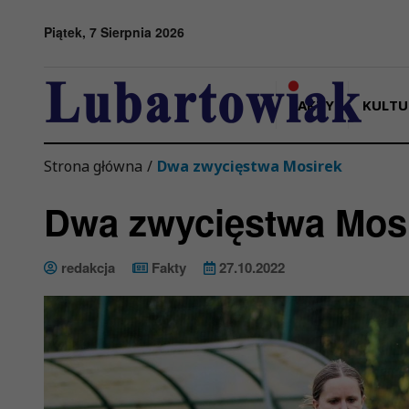
Przejdź do menu
Przejdź do stopki strony
Przejdź do głównej treści strony
Piątek, 7 Sierpnia 2026
FAKTY
KULTU
Strona główna
/
Dwa zwycięstwa Mosirek
Dwa zwycięstwa Mos
redakcja
Fakty
27.10.2022